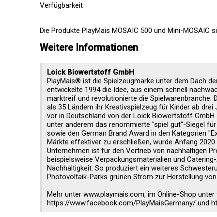
Verfügbarkeit
Die Produkte PlayMais MOSAIC 500 und Mini-MOSAIC sind
Weitere Informationen
Loick Biowertstoff GmbH
PlayMais® ist die Spielzeugmarke unter dem Dach der
entwickelte 1994 die Idee, aus einem schnell nachwa
marktreif und revolutionierte die Spielwarenbranche. D
als 35 Ländern ihr Kreativspielzeug für Kinder ab drei
vor in Deutschland von der Loick Biowertstoff GmbH. P
unter anderem das renommierte "spiel gut"-Siegel fü
sowie den German Brand Award in den Kategorien "Exc
Märkte effektiver zu erschließen, wurde Anfang 202
Unternehmen ist für den Vertrieb von nachhaltigen P
beispielsweise Verpackungsmaterialien und Catering
Nachhaltigkeit. So produziert ein weiteres Schweste
Photovoltaik-Parks grünen Strom zur Herstellung von
Mehr unter www.playmais.com, im Online-Shop unter 
https://www.facebook.com/PlayMaisGermany/ und ht