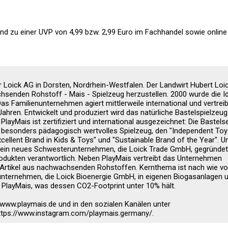
 zu einer UVP von 4,99 bzw. 2,99 Euro im Fachhandel sowie online e
 Loick AG in Dorsten, Nordrhein-Westfalen. Der Landwirt Hubert Loi
chsenden Rohstoff - Mais - Spielzeug herzustellen. 2000 wurde die I
as Familienunternehmen agiert mittlerweile international und vertrei
 Jahren. Entwickelt und produziert wird das natürliche Bastelspielzeu
layMais ist zertifiziert und international ausgezeichnet: Die Bastels
r besonders pädagogisch wertvolles Spielzeug, den "Independent To
ellent Brand in Kids & Toys" und "Sustainable Brand of the Year". 
0 ein neues Schwesterunternehmen, die Loick Trade GmbH, gegründet
rodukten verantwortlich. Neben PlayMais vertreibt das Unternehmen
-Artikel aus nachwachsenden Rohstoffen. Kernthema ist nach wie vo
runternehmen, die Loick Bioenergie GmbH, in eigenen Biogasanlagen 
 PlayMais, was dessen CO2-Footprint unter 10% hält.
www.playmais.de und in den sozialen Kanälen unter
tps://www.instagram.com/playmais.germany/.