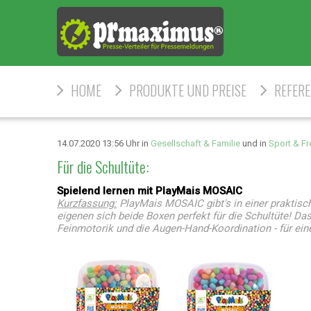
HOME
PRODUKTE UND PREISE
REFER
14.07.2020 13:56 Uhr in
Gesellschaft & Familie
und in
Sport & Fr
Für die Schultüte:
Spielend lernen mit PlayMais MOSAIC
Kurzfassung:
PlayMais MOSAIC gibt's in einer praktis
eigenen sich beide Boxen perfekt für die Schultüte! Da
Feinmotorik und die Augen-Hand-Koordination - für ein