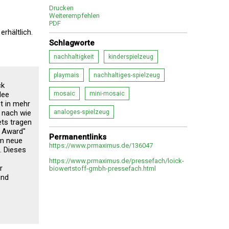
Drucken
Weiterempfehlen
PDF
rhältlich.
Schlagworte
nachhaltigkeit
kinderspielzeug
playmais
nachhaltiges-spielzeug
ck
dee
mosaic
mini-mosaic
bt in mehr
g nach wie
analoges-spielzeug
ets tragen
y Award"
Permanentlinks
Um neue
https://www.prmaximus.de/136047
. Dieses
https://www.prmaximus.de/pressefach/loick-
r
biowertstoff-gmbh-pressefach.html
und