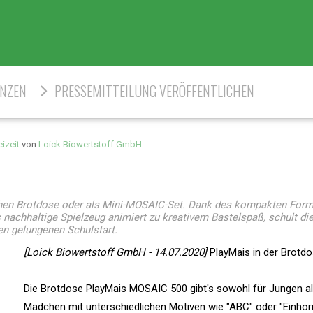
ENZEN
PRESSEMITTEILUNG VERÖFFENTLICHEN
eizeit
von
Loick Biowertstoff GmbH
chen Brotdose oder als Mini-MOSAIC-Set. Dank des kompakten For
s nachhaltige Spielzeug animiert zu kreativem Bastelspaß, schult di
en gelungenen Schulstart.
[Loick Biowertstoff GmbH - 14.07.2020]
PlayMais in der Brotd
Die Brotdose PlayMais MOSAIC 500 gibt's sowohl für Jungen al
Mädchen mit unterschiedlichen Motiven wie "ABC" oder "Einhorn