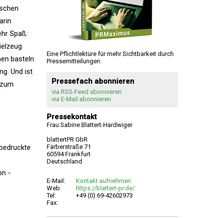
sschen
arin
ehr Spaß:
ielzeug
Eine Pflichtlektüre für mehr Sichtbarkeit durch
en basteln
Pressemitteilungen.
ng. Und ist
Pressefach abonnieren
r zum
via RSS-Feed abonnieren
via E-Mail abonnieren
Pressekontakt
Frau Sabine Blattert-Hardwiger
blattertPR GbR
 bedruckte
Färberstraße 71
60594 Frankfurt
Deutschland
on -
E-Mail:
Kontakt aufnehmen
Web:
https://blattert-pr.de/
Tel:
+49 (0) 69-42602973
Fax: