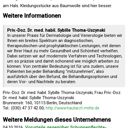
am Hals. Kleidungsstücke aus Baumwolle sind hier besser.
Weitere Informationen
Priv.-Doz. Dr. med. habil. Sybille Thoma-Uszynski
In unserer Praxis für Dermatologie und Venerologie bieten wir
Ihnen ein breites Spektrum an diagnostischen,
therapeutischen und prophylaktischen Leistungen, mit denen
wir Ihrer Haut zu mehr Gesundheit und Schönheit verhelfen.
Dabei setzen wir auf modernste Verfahren und Technologien,
um so präzise und damit schonend wie möglich arbeiten zu
können. Von zentraler Bedeutung ist für uns zudem, unsere
Patienten bei jeder Behandlung "mitzunehmen", also
ausführlich über den Befund, die Behandlungsoptionen und
deren Vor- und Nachteile zu beraten.
Priv.-Doz. Dr. med. habil. Sybille Thoma-Uszynski, Frau Priv.-Doz.
Dr. med. habil. Sybille Thoma-Uszynski
Brunnenstr. 160, 10115 Berlin, Deutschland
Tel.: (030) 47 37 42 00;
http://www.hautarzt-mitte.de
Weitere Meldungen dieses Unternehmens
04.10.2016
Vorurteile gegenüber Schuppenflechte-