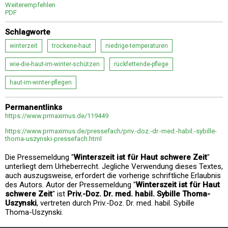
Weiterempfehlen
PDF
Schlagworte
winterzeit
trockene-haut
niedrige-temperaturen
wie-die-haut-im-winter-schützen
rückfettende-pflege
haut-im-winter-pflegen
Permanentlinks
https://www.prmaximus.de/119449
https://www.prmaximus.de/pressefach/priv.-doz.-dr.-med.-habil.-sybille-
thoma-uszynski-pressefach.html
Die Pressemeldung "
Winterszeit ist für Haut schwere Zeit
"
unterliegt dem Urheberrecht. Jegliche Verwendung dieses Textes,
auch auszugsweise, erfordert die vorherige schriftliche Erlaubnis
des Autors. Autor der Pressemeldung "
Winterszeit ist für Haut
schwere Zeit
" ist
Priv.-Doz. Dr. med. habil. Sybille Thoma-
Uszynski
, vertreten durch Priv.-Doz. Dr. med. habil. Sybille
Thoma-Uszynski.