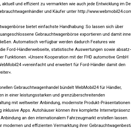
 aktuell und effizient zu vermarkten wie auch jede Entwicklung im Det
 Gebrauchtwagenhändler und Käufer unter http://www.webmobil24.co
twagenbörse bietet einfachste Handhabung: So lassen sich über
neuangeschlossene Gebrauchtwagenbörse exportieren und damit inne
ließen. Automatisch verfügbar werden dadurch Features wie
n die Ford-Händlerwebseite, statistische Auswertungen sowie absatz
tiver Funktionen. »Unsere Kooperation mit der FHD automotive GmbH
WebMobil24 »vereinfacht und erweitert für Ford-Händler damit den
iter«.
ionellen Gebrauchtwagenhandel bündelt WebMobil24 für Händler,
n in einer leistungsstarken und grenzüberschreitenden
rwaltung mit weltweiter Anbindung, modernste Produkt-Präsentatione
ng inklusive Apps. Autohäuser können ihre komplette Internetpräsenz
 Anbindung an den internationalem Fahrzeugmarkt erstellen lassen.
 zur modernen und effizienten Vermarktung ihrer Gebrauchtwagenbes