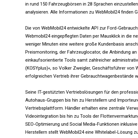
in rund 150 Fahrzeugbörsen in 28 Sprachen einzustellen,
analysieren. Alle Informationen zu WebMobil24 finden
Die von WebMobil24 entwickelte API zur Ford-Gebrauch
Webmobil24 eingepflegten Daten per Mausklick in die 
weniger Minuten eine weitere große Kundenbasis ansch
Preismonitoring, der Fahrzeuglocator, die Anbindung a
einkaufsorientierte Tools samt zahlreicher administra
(KOSYplus)«, so Volker Zweigler, Geschäftsführer von 
erfolgreichen Vertrieb ihrer Gebrauchtwagenbestände we
Seine IT-gestützten Vertriebslösungen für den profess
Autohaus-Gruppen bis hin zu Herstellern und Importeure
Vertriebsplattform. Händler erhalten eine zentrale Ve
Videointegration bis hin zu Tools der Flottenvermarktu
SEO-Optimierung und Social Media-Funktionen inklusive
Herstellern stellt WebMobil24 eine Whitelabel-Lösung