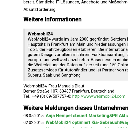
bereit. Sämtliche IT-Lösungen, Angebote und Maßnahme
Absatzförderung.
Weitere Informationen
Webmobil24
WebMobil24 wurde im Jahr 2000 gegründet. Seitdem 
Hauptsitz in Frankfurt am Main und Niederlassungen i
Top 5 der Fahrzeugbörsen etablieren. Die internation
gutem Design vor allem mit ihrem Funktionsumfang, 
europa- und weltweit anzubieten. Basis dessen ist 
die Weiterleitung der Daten auf derzeit rund 150 Onli
Zusatzservices für Autohändler und ist Partner von r
Subaru, Saab und SangYong.
Webmobil24, Frau Manuela Blaut
Berner Straße 107, 60437 Frankfurt, Deutschland
Tel.: +49 (0) 69/507757-0;
http://www.webmobil24.com
Weitere Meldungen dieses Unternehme
08.05.2015
Anja Hempel steuert Marketing&PR Akti
02.02.2015
WebMobil24 optimiert Kia-Gebrauchtwa