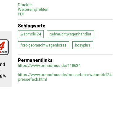
Drucken
Weiterempfehlen
PDF
Schlagworte
webmobil24
gebrauchtwagenhändler
ford-gebrauchtwagenbörse
kosyplus
Permanentlinks
und
https://www.prmaximus.de/118634
n
https://www.prmaximus.de/pressefach/webmobil24-
ge,
pressefach.html