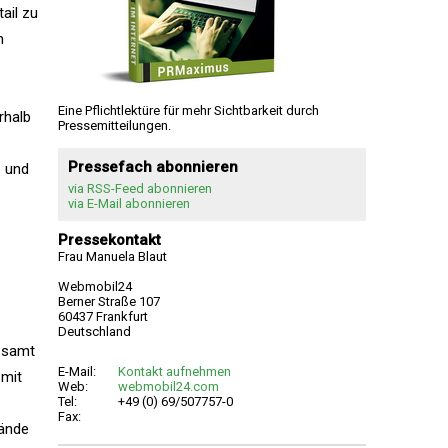
ail zu
m
Eine Pflichtlektüre für mehr Sichtbarkeit durch
rhalb
Pressemitteilungen.
Pressefach abonnieren
- und
via RSS-Feed abonnieren
via E-Mail abonnieren
Pressekontakt
Frau Manuela Blaut
Webmobil24
Berner Straße 107
60437 Frankfurt
Deutschland
n samt
E-Mail:
Kontakt aufnehmen
 mit
Web:
webmobil24.com
Tel:
+49 (0) 69/507757-0
Fax:
tände