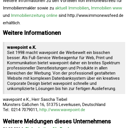
Weitere Informationen zu den Vorteilen von immonewsfeed für
Immobilienmakler sowie zu
aktuell Immobilien
,
Immobilien www
und
Immobilienzeitung online
sind http://www.immonewsfeed.de
erhältlich.
Weitere Informationen
wavepoint e.K.
Seit 1998 macht wavepoint die Werbewelt ein bisschen
besser. Als Full-Service Werbeagentur für Web, Print und
Kommunikation bietet wavepoint daher ein breites Spektrum
professioneller Dienstleistungen und Produkte in allen
Bereichen der Werbung. Von der professionell gestalteten
Website mit komplexen Datenbanksystem über ein kreatives
Corporate Design bietet wavepoint schnelle und
unkomplizierte Lösungen bis hin zur fertigen Auslieferung.
wavepoint e.K., Herr Sascha Tiebel
Münsters Gäßchen 16, 51375 Leverkusen, Deutschland
Tel.: 0214 7079011;
http://www.wavepoint.de
Weitere Meldungen dieses Unternehmens