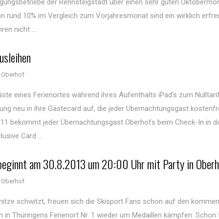
rgungsbetriebe der Rennsteigstadt über einen sehr guten Oktobermo
n rund 10% im Vergleich zum Vorjahresmonat sind ein wirklich erfre
en nicht ...
usleihen
 Oberhof
äste eines Ferienortes während ihres Aufenthalts iPad’s zum Nulltari
ung neu in ihre Gästecard auf, die jeder Übernachtungsgast kostenfre
e 2011 bekommt jeder Übernachtungsgast Oberhofs beim Check-In in d
usive Card ...
 beginnt am 30.8.2013 um 20:00 Uhr mit Party in Ober
 Oberhof
hitze schwitzt, freuen sich die Skisport Fans schon auf den komme
en in Thüringens Ferienort Nr. 1 wieder um Medaillen kämpfen. Schon 