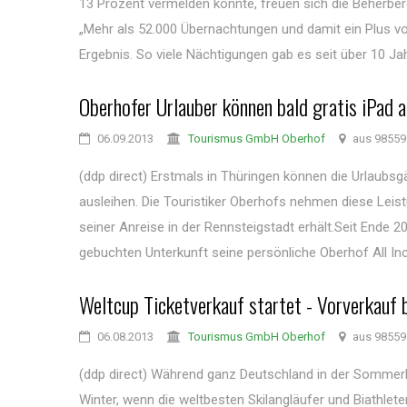
13 Prozent vermelden konnte, freuen sich die Beherbe
„Mehr als 52.000 Übernachtungen und damit ein Plus vo
Ergebnis. So viele Nächtigungen gab es seit über 10 Jahr
Oberhofer Urlauber können bald gratis iPad a
06.09.2013
Tourismus GmbH Oberhof
aus 98559
(ddp direct) Erstmals in Thüringen können die Urlaubsg
ausleihen. Die Touristiker Oberhofs nehmen diese Leist
seiner Anreise in der Rennsteigstadt erhält.Seit End
gebuchten Unterkunft seine persönliche Oberhof All Incl
Weltcup Ticketverkauf startet - Vorverkauf
06.08.2013
Tourismus GmbH Oberhof
aus 98559
(ddp direct) Während ganz Deutschland in der Sommer
Winter, wenn die weltbesten Skilangläufer und Biathlet