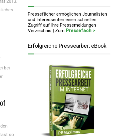
nat 2013.
uliches
Pressefächer ermöglichen Journalisten
und Interessenten einen schnellen
Zugriff auf Ihre Pressemeldungen
Verzeichnis | Zum
Pressefach >
Erfolgreiche Pressearbeit eBook
f
i bei
er
hof
nden
fast so