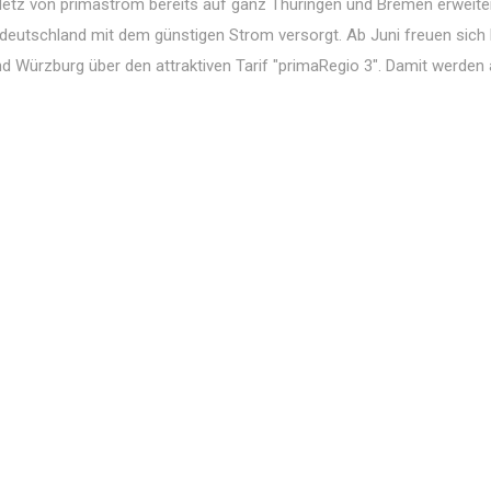
tz von primastrom bereits auf ganz Thüringen und Bremen erweiter
üddeutschland mit dem günstigen Strom versorgt. Ab Juni freuen sic
Würzburg über den attraktiven Tarif "primaRegio 3". Damit werden akt