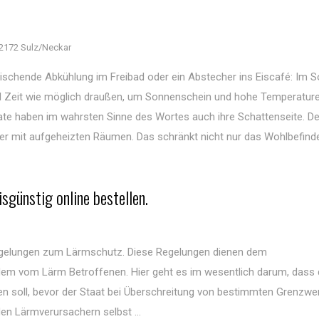
2172 Sulz/Neckar
rfrischende Abkühlung im Freibad oder ein Abstecher ins Eiscafé: Im
el Zeit wie möglich draußen, um Sonnenschein und hohe Temperatur
te haben im wahrsten Sinne des Wortes auch ihre Schattenseite. D
 mit aufgeheizten Räumen. Das schränkt nicht nur das Wohlbefinde
günstig online bestellen.
Regelungen zum Lärmschutz. Diese Regelungen dienen dem
em vom Lärm Betroffenen. Hier geht es im wesentlich darum, dass 
 soll, bevor der Staat bei Überschreitung von bestimmten Grenzwe
en Lärmverursachern selbst ...