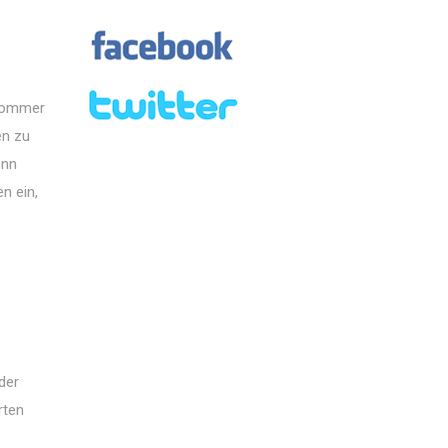
 Sommer
en zu
enn
n ein,
der
rten