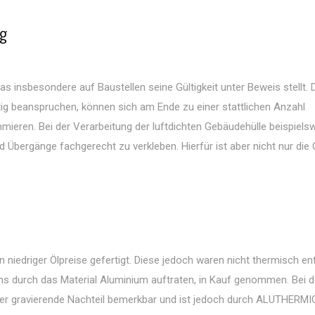
ng
 das insbesondere auf Baustellen seine Gültigkeit unter Beweis stellt.
ötig beanspruchen, können sich am Ende zu einer stattlichen Anzahl
ieren. Bei der Verarbeitung der luftdichten Gebäudehülle beispielswe
d Übergänge fachgerecht zu verkleben. Hierfür ist aber nicht nur die 
iedriger Ölpreise gefertigt. Diese jedoch waren nicht thermisch ent
s durch das Material Aluminium auftraten, in Kauf genommen. Bei 
eser gravierende Nachteil bemerkbar und ist jedoch durch ALUTHERMI