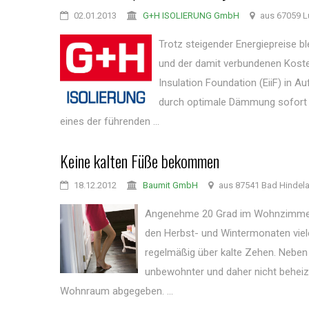
02.01.2013
G+H ISOLIERUNG GmbH
aus 67059 L
Trotz steigender Energiepreise b
und der damit verbundenen Koste
Insulation Foundation (EiiF) in 
durch optimale Dämmung sofort r
eines der führenden ...
Keine kalten Füße bekommen
18.12.2012
Baumit GmbH
aus 87541 Bad Hindel
Angenehme 20 Grad im Wohnzimmer -
den Herbst- und Wintermonaten viel
regelmäßig über kalte Zehen. Neben
unbewohnter und daher nicht beheizt
Wohnraum abgegeben. ...