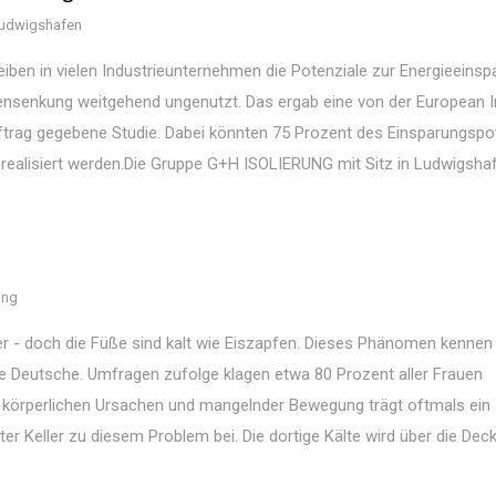
udwigshafen
leiben in vielen Industrieunternehmen die Potenziale zur Energieeins
nsenkung weitgehend ungenutzt. Das ergab eine von der European In
Auftrag gegebene Studie. Dabei könnten 75 Prozent des Einsparungspo
ealisiert werden.Die Gruppe G+H ISOLIERUNG mit Sitz in Ludwigshaf
ang
 doch die Füße sind kalt wie Eiszapfen. Dieses Phänomen kennen 
e Deutsche. Umfragen zufolge klagen etwa 80 Prozent aller Frauen
 körperlichen Ursachen und mangelnder Bewegung trägt oftmals ein
er Keller zu diesem Problem bei. Die dortige Kälte wird über die Dec