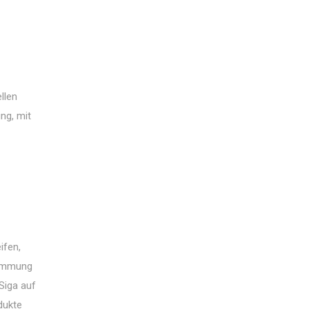
llen
ng, mit
ifen,
dämmung
Siga auf
dukte