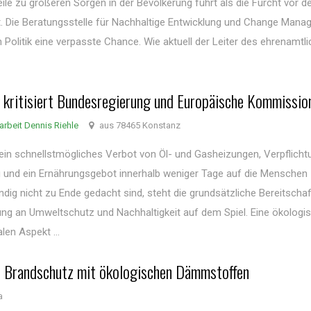
le zu größeren Sorgen in der Bevölkerung führt als die Furcht vor d
. Die Beratungsstelle für Nachhaltige Entwicklung und Change Man
Politik eine verpasste Chance. Wie aktuell der Leiter des ehrenamtl
 kritisiert Bundesregierung und Europäische Kommissio
arbeit Dennis Riehle
aus 78465 Konstanz
in schnellstmögliches Verbot von Öl- und Gasheizungen, Verpflicht
 und ein Ernährungsgebot innerhalb weniger Tage auf die Menschen
dig nicht zu Ende gedacht sind, steht die grundsätzliche Bereitschaf
ung an Umweltschutz und Nachhaltigkeit auf dem Spiel. Eine ökologi
en Aspekt ...
d Brandschutz mit ökologischen Dämmstoffen
a