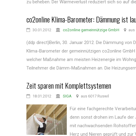
zu beheben. Der Wärmeverlust reduziert sich so auf die 
co2online Klima-Barometer: Dämmung ist la
30.01.2012
co2online gemeinnützige GmbH
aus 
(ddp direct)Berlin, 30. Januar 2012. Die Dämmung von 
Klima-Barometer der gemeinnützigen co2online GmbH a
welcher Maßnahme am meisten Heizenergie im Wohnge
Teilnehmer die Dämm-Maßnahmen an. Die Heizungserneu
Zeit sparen mit Komplettsystemen
18.01.2012
SIGA
aus 6017 Ruswil
Für eine fachgerechte Verarbeitun
denn sonst drohen im Laufe der 
mit nachwachsenden Rohstoffen
Herz und Nieren geprüft und zur