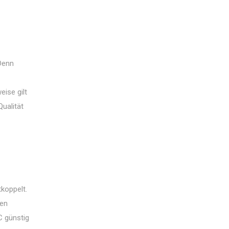
 Denn
ise gilt
Qualität
koppelt.
den
C günstig