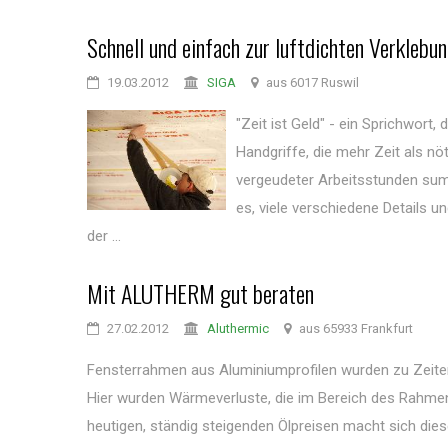
Schnell und einfach zur luftdichten Verklebu
19.03.2012
SIGA
aus 6017 Ruswil
"Zeit ist Geld" - ein Sprichwort,
Handgriffe, die mehr Zeit als n
vergeudeter Arbeitsstunden summ
es, viele verschiedene Details un
der ...
Mit ALUTHERM gut beraten
27.02.2012
Aluthermic
aus 65933 Frankfurt
Fensterrahmen aus Aluminiumprofilen wurden zu Zeiten n
Hier wurden Wärmeverluste, die im Bereich des Rahmen
heutigen, ständig steigenden Ölpreisen macht sich di