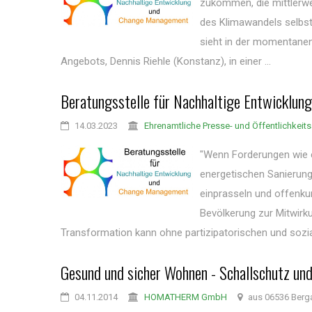
zukommen, die mittlerwei
des Klimawandels selbst
sieht in der momentanen 
Angebots, Dennis Riehle (Konstanz), in einer ...
Beratungsstelle für Nachhaltige Entwicklung
14.03.2023
Ehrenamtliche Presse- und Öffentlichkeits
"Wenn Forderungen wie e
energetischen Sanierung
einprasseln und offenkun
Bevölkerung zur Mitwirk
Transformation kann ohne partizipatorischen und sozial
Gesund und sicher Wohnen - Schallschutz un
04.11.2014
HOMATHERM GmbH
aus 06536 Berg