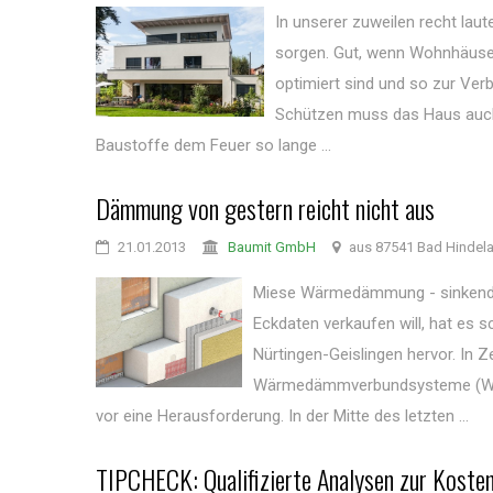
In unserer zuweilen recht lau
sorgen. Gut, wenn Wohnhäuser
optimiert sind und so zur Ver
Schützen muss das Haus auch v
Baustoffe dem Feuer so lange ...
Dämmung von gestern reicht nicht aus
21.01.2013
Baumit GmbH
aus 87541 Bad Hindel
Miese Wärmedämmung - sinkender
Eckdaten verkaufen will, hat es 
Nürtingen-Geislingen hervor. In Z
Wärmedämmverbundsysteme (WDVS) 
vor eine Herausforderung. In der Mitte des letzten ...
TIPCHECK: Qualifizierte Analysen zur Koste