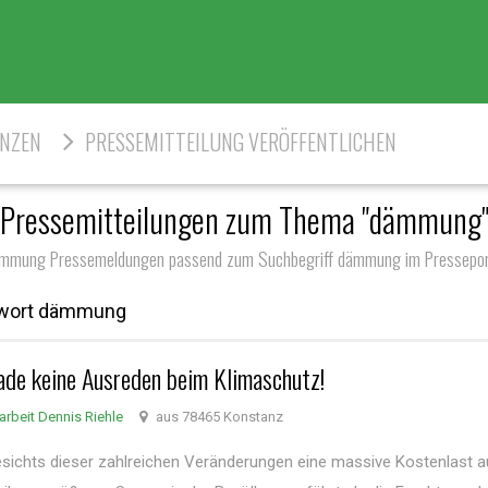
ENZEN
PRESSEMITTEILUNG VERÖFFENTLICHEN
Pressemitteilungen zum Thema "dämmung
mmung Pressemeldungen passend zum Suchbegriff dämmung im Pressepor
gwort dämmung
rade keine Ausreden beim Klimaschutz!
arbeit Dennis Riehle
aus 78465 Konstanz
esichts dieser zahlreichen Veränderungen eine massive Kostenlast a