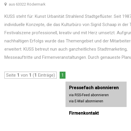
aus 63322 Rödermark
KUSS steht für: Kunst Urbanität Strahlend Stadtgeflüster. Seit 198
individuelle Konzepte, die das Kulturbüro von Sigrid Schaap in der
Festivalszene professionell, kreativ und mit Herz umsetzt. Aufgr
nachhaltigen Erfolgs wurde das Themengebiet und der Mitarbeiter
erweitert. KUSS betreut nun auch ganzheitliches Stadtmarketing,
Messeauftritte und Firmenveranstaltungen. Durch genaueste Planu
Seite
1
von
1
(
1
Einträge)
1
Pressefach abonnieren
via RSS-Feed abonnieren
via E-Mail abonnieren
Firmenkontakt