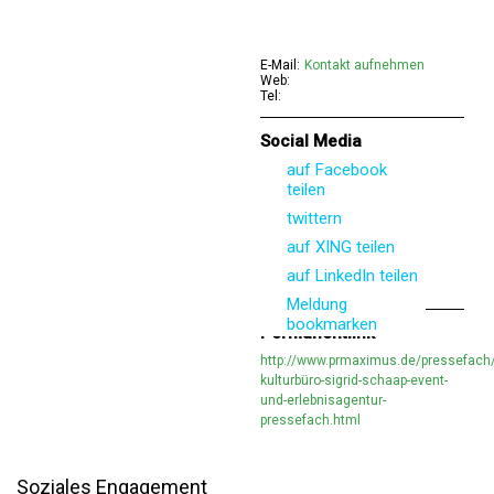
E-Mail:
Kontakt aufnehmen
Web:
Tel:
Social Media
auf Facebook
teilen
twittern
auf XING teilen
auf LinkedIn teilen
Meldung
bookmarken
Permanentlink
http://www.prmaximus.de/pressefach
kulturbüro-sigrid-schaap-event-
und-erlebnisagentur-
pressefach.html
Soziales Engagement