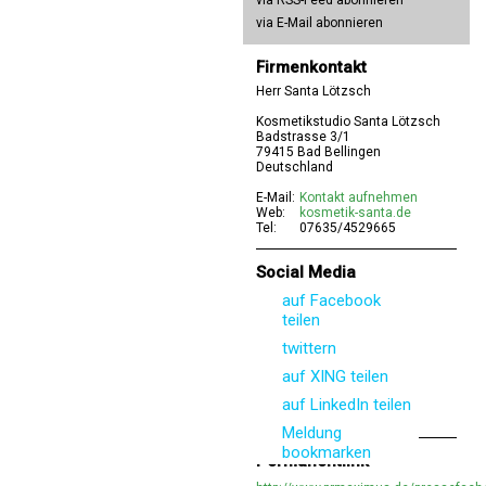
via RSS-Feed abonnieren
via E-Mail abonnieren
Firmenkontakt
Herr Santa Lötzsch
Kosmetikstudio Santa Lötzsch
Badstrasse 3/1
79415 Bad Bellingen
Deutschland
E-Mail:
Kontakt aufnehmen
Web:
kosmetik-santa.de
Tel:
07635/4529665
Social Media
auf Facebook
teilen
twittern
auf XING teilen
auf LinkedIn teilen
Meldung
bookmarken
Permanentlink