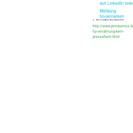
auf LinkedIn teil
Meldung
bookmarken
Permanentlink
http://www.prmaximus.
für-ernährung-kern-
pressefach.html