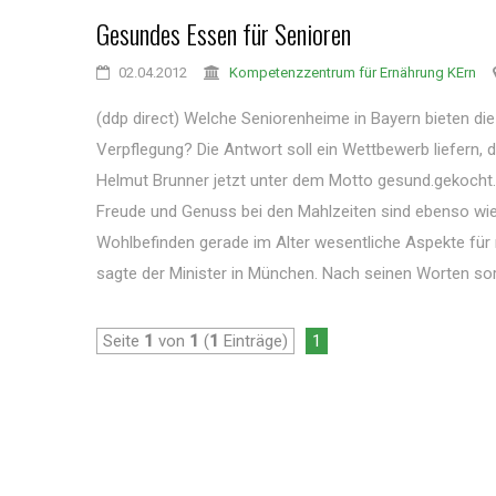
Gesundes Essen für Senioren
02.04.2012
Kompetenzzentrum für Ernährung KErn
(ddp direct) Welche Seniorenheime in Bayern bieten di
Verpflegung? Die Antwort soll ein Wettbewerb liefern, 
Helmut Brunner jetzt unter dem Motto gesund.gekocht.g
Freude und Genuss bei den Mahlzeiten sind ebenso wie
Wohlbefinden gerade im Alter wesentliche Aspekte für 
sagte der Minister in München. Nach seinen Worten sor
Seite
1
von
1
(
1
Einträge)
1