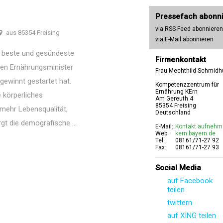
Pressefach abonn
via RSS-Feed abonnieren
aus 85354 Freising
via E-Mail abonnieren
e beste und gesündeste
Firmenkontakt
den Ernährungsminister
Frau Mechthild Schmidh
ewinnt gestartet hat.
Kompetenzzentrum für
Ernährung KErn
 körperliches
Am Gereuth 4
85354 Freising
mehr Lebensqualität,
Deutschland
gt die demografische ...
E-Mail:
Kontakt aufneh
Web:
kern.bayern.de
Tel:
08161/71-27 92
Fax:
08161/71-27 93
Social Media
auf Facebook
teilen
twittern
auf XING teilen