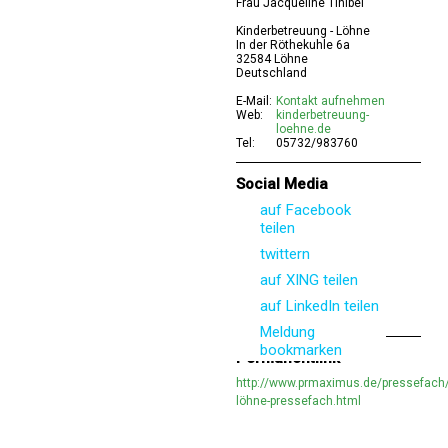
Frau Jacqueline Tinibel
Kinderbetreuung - Löhne
In der Röthekuhle 6a
32584 Löhne
Deutschland
E-Mail:
Kontakt aufnehmen
Web:
kinderbetreuung-
loehne.de
Tel:
05732/983760
Social Media
auf Facebook
teilen
twittern
auf XING teilen
auf LinkedIn teilen
Meldung
bookmarken
Permanentlink
http://www.prmaximus.de/pressefach/
löhne-pressefach.html