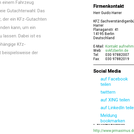
an einem Fahrzeug
Firmenkontakt
reie Gutachterwahl. Das
Herr Guido Harrer
r, der ein KFz-Gutachten
KFZ Sachverständigenbü
Harrer
enden kann, um ein
Flanaganstr. 41
14195 Berlin
 lassen. Dabei ist es
Deutschland
bhängige Kfz-
E-Mail:
Kontakt aufneh
Web:
svkfzberlin.de
st beispielsweise der
Tel:
030 97882007
Fax:
030 97882019
Social Media
auf Facebook
teilen
twittern
auf XING teilen
auf LinkedIn teil
Meldung
bookmarken
Permanentlink
http://www.prmaximus.d