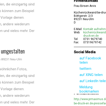
Firmenkontakt
, die einzigartig sind
Frau Birsen Arvis
So können zum Beispiel
Küchenrückwand-be-dru
Böttgerstr. 2/3
 Vorlage dienen.
89231 Neu-Ulm
D
en, andere wiederum
E-Mail:
Kontakt aufneh
en und vieles mehr. Der
Web:
küchenrückwand-
druck-en.de
Tel:
0731 9679740
Fax:
07319679742
g umgestalten
Social Media
auf Facebook
 89231 Neu-Ulm
teilen
twittern
öhnlichen Fotos,
auf XING teilen
, die einzigartig sind
auf LinkedIn teil
So können zum Beispiel
Meldung
 Vorlage dienen.
bookmarken
Permanentlink
en, andere wiederum
http://www.prmaximus.
en und vieles mehr. Der
be-druck-en.de-pressefa