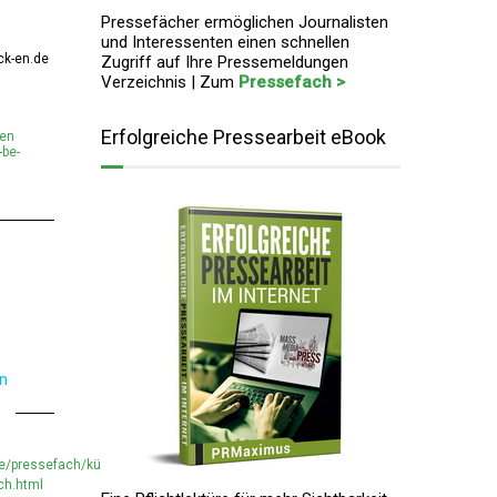
Pressefächer ermöglichen Journalisten
und Interessenten einen schnellen
ck-en.de
Zugriff auf Ihre Pressemeldungen
Verzeichnis | Zum
Pressefach >
Erfolgreiche Pressearbeit eBook
men
be-
en
de/pressefach/küchenrückwand-
ch.html