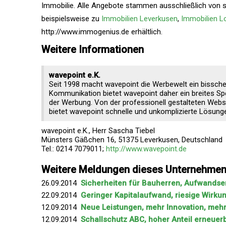
Immobilie. Alle Angebote stammen ausschließlich von 
beispielsweise zu
Immobilien Leverkusen
,
Immobilien 
http://www.immogenius.de erhältlich.
Weitere Informationen
wavepoint e.K.
Seit 1998 macht wavepoint die Werbewelt ein bisschen
Kommunikation bietet wavepoint daher ein breites Spe
der Werbung. Von der professionell gestalteten Web
bietet wavepoint schnelle und unkomplizierte Lösungen
wavepoint e.K., Herr Sascha Tiebel
Münsters Gäßchen 16, 51375 Leverkusen, Deutschland
Tel.: 0214 7079011;
http://www.wavepoint.de
Weitere Meldungen dieses Unternehme
26.09.2014
Sicherheiten für Bauherren, Aufwandsen
22.09.2014
Geringer Kapitalaufwand, riesige Wirku
12.09.2014
Neue Leistungen, mehr Innovation, mehr
12.09.2014
Schallschutz ABC, hoher Anteil erneue