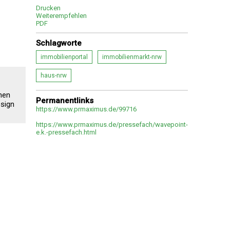
Drucken
Weiterempfehlen
PDF
Schlagworte
immobilienportal
immobilienmarkt-nrw
haus-nrw
hen
Permanentlinks
esign
https://www.prmaximus.de/99716
https://www.prmaximus.de/pressefach/wavepoint-
e.k.-pressefach.html