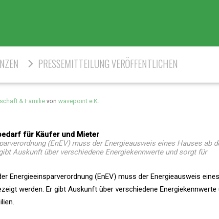
ENZEN
PRESSEMITTEILUNG VERÖFFENTLICHEN
schaft & Familie
von
wavepoint e.K.
edarf für Käufer und Mieter
sparverordnung (EnEV) muss der Energieausweis eines Hauses ab d
 gibt Auskunft über verschiedene Energiekennwerte und sorgt für
der Energieeinsparverordnung (EnEV) muss der Energieausweis eine
ezeigt werden. Er gibt Auskunft über verschiedene Energiekennwerte
lien.