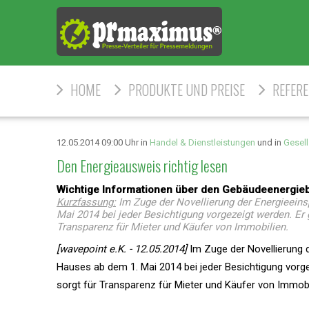
HOME
PRODUKTE UND PREISE
REFER
12.05.2014 09:00 Uhr in
Handel & Dienstleistungen
und in
Gesell
Den Energieausweis richtig lesen
Wichtige Informationen über den Gebäudeenergieb
Kurzfassung:
Im Zuge der Novellierung der Energieein
Mai 2014 bei jeder Besichtigung vorgezeigt werden. Er
Transparenz für Mieter und Käufer von Immobilien.
[wavepoint e.K. - 12.05.2014]
Im Zuge der Novellierung 
Hauses ab dem 1. Mai 2014 bei jeder Besichtigung vorg
sorgt für Transparenz für Mieter und Käufer von Immobi