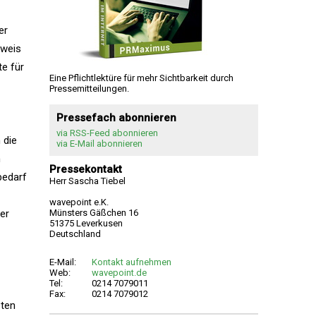
er
sweis
e für
Eine Pflichtlektüre für mehr Sichtbarkeit durch
Pressemitteilungen.
Pressefach abonnieren
via RSS-Feed abonnieren
 die
via E-Mail abonnieren
m
Pressekontakt
bedarf
Herr Sascha Tiebel
wavepoint e.K.
er
Münsters Gäßchen 16
51375 Leverkusen
Deutschland
E-Mail:
Kontakt aufnehmen
Web:
wavepoint.de
Tel:
0214 7079011
Fax:
0214 7079012
eten