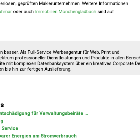
seriösen, geprüften Maklerunternehmen. Weitere Informationen
Lohmar
oder auch
Immobilien Mönchengladbach
sind auf
 besser. Als Full-Service Werbeagentur für Web, Print und
ktrum professioneller Dienstleistungen und Produkte in allen Bereic
site mit komplexen Datenbanksystem über ein kreatives Corporate D
 bis hin zur fertigen Auslieferung.
ns
tschädigung für Verwaltungsbeiräte ...
ng
 Service
rbarer Energien am Stromverbrauch