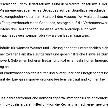
terschieden - dem Bedarfsausweis und dem Verbrauchsausweis. Der
d Primärenergiebedarf eines Gebäudes auf der Grundlage verschieden
r Heizungstechnik oder dem Standort des Hauses. Der Verbrauchsau
en Energieverbrauch eines Gebäudes, bezogen auf die Verbrauchswert
tens drei Heizperioden. Da diese Werte allerdings auch vom
rauchsausweis weniger objektiv als der Bedarfsausweis.
Gebäude für warmes Wasser und Heizung benötigt, unterscheiden sich
iner zweiten Farbskala aufgeführt und geben hilfreiche Hinweise zu
hswert, Gelb einen höheren Bedarf und Rot einen sehr hohen Energie
ng an.
nd Warmwasser sollten Käufer und Mieter über den Energiebedarf ihr
 mit der Energieeinsparverordnung bestens vertraut und können hier
 Das benutzerfreundliche Immobilienportal immogenius.de erleichtert
 individualisierbaren Filterfunktion die Recherche nach einer geeign