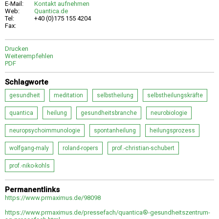
E-Mail:
Kontakt aufnehmen
Web:
Quantica.de
Tel:
+40 (0)175 155 4204
Fax:
Drucken
Weiterempfehlen
PDF
Schlagworte
gesundheit
meditation
selbstheilung
selbstheilungskräfte
quantica
heilung
gesundheitsbranche
neurobiologie
neuropsychoimmunologie
spontanheilung
heilungsprozess
wolfgang-maly
roland-ropers
prof.-christian-schubert
prof.-niko-kohls
Permanentlinks
https://www.prmaximus.de/98098
https://www.prmaximus.de/pressefach/quantica®-gesundheitszentrum-