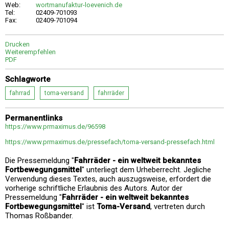
Web:
wortmanufaktur-loevenich.de
Tel:
02409-701093
Fax:
02409-701094
Drucken
Weiterempfehlen
PDF
Schlagworte
fahrrad
toma-versand
fahrräder
Permanentlinks
https://www.prmaximus.de/96598
https://www.prmaximus.de/pressefach/toma-versand-pressefach.html
Die Pressemeldung "
Fahrräder - ein weltweit bekanntes
Fortbewegungsmittel
" unterliegt dem Urheberrecht. Jegliche
Verwendung dieses Textes, auch auszugsweise, erfordert die
vorherige schriftliche Erlaubnis des Autors. Autor der
Pressemeldung "
Fahrräder - ein weltweit bekanntes
Fortbewegungsmittel
" ist
Toma-Versand
, vertreten durch
Thomas Roßbander.