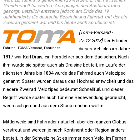
wert, zur Kenntnis genommen zu werden. Er hat mit seinem
Grundmodell für weitere Anregungen und Ausbauformen
gesorgt. Letztlich entstand jedoch am Ende des 19.
Jahrhunderts die deutsche Bezeichnung Fahrrad, mit der ein
Zweirad gemeint war und bis heute auch so üblich ist.
[Toma-Versand -
27.12.2013]
Der Erfinder
Fahrrad, TOMA Versand, Fahrräder
dieses Vehicles im Jahre
1817 war Karl Drais, ein Forstlehrer aus dem Badischen. Nach
ihm wurde sie später auch als Draisine betitelt, im Laufe der
nächsten Jahre bis 1884 wurde das Fahrrad auch Veloziped
genannt. Später wurden daraus das Hochrad entwickelt und das
niedere Zweirad. Veloziped bedeutet Schnellfuß und dieser
Begriff wurde später auch für eine Redewendung gebraucht,
wenn sich jemand aus dem Staub machen wollte.
Mittlerweile sind Fahrräder natürlich über den ganzen Globus
verstreut und werden je nach Kontinent oder Region anders
betitelt. In der Schweiz heißt es immer noch Velo, im Fernen