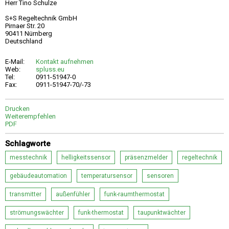
Herr Tino Schulze
S+S Regeltechnik GmbH
Pirnaer Str. 20
90411 Nürnberg
Deutschland
E-Mail:
Kontakt aufnehmen
Web:
spluss.eu
Tel:
0911-51947-0
Fax:
0911-51947-70/-73
Drucken
Weiterempfehlen
PDF
Schlagworte
messtechnik
helligkeitssensor
präsenzmelder
regeltechnik
gebäudeautomation
temperatursensor
sensoren
transmitter
außenfühler
funk-raumthermostat
strömungswächter
funk-thermostat
taupunktwächter