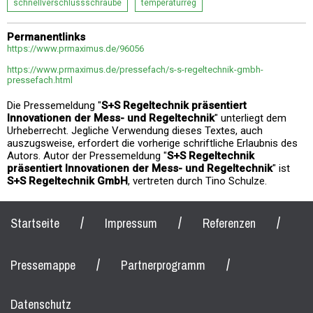
schnellverschlussschraube
temperaturreg
Permanentlinks
https://www.prmaximus.de/96056
https://www.prmaximus.de/pressefach/s-s-regeltechnik-gmbh-
pressefach.html
Die Pressemeldung "
S+S Regeltechnik präsentiert
Innovationen der Mess- und Regeltechnik
" unterliegt dem
Urheberrecht. Jegliche Verwendung dieses Textes, auch
auszugsweise, erfordert die vorherige schriftliche Erlaubnis des
Autors. Autor der Pressemeldung "
S+S Regeltechnik
präsentiert Innovationen der Mess- und Regeltechnik
" ist
S+S Regeltechnik GmbH
, vertreten durch Tino Schulze.
/
/
/
Startseite
Impressum
Referenzen
/
/
Pressemappe
Partnerprogramm
Datenschutz