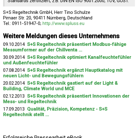
Standards zertifiziert, z.B. DIN EN ISO 9001:2000, TÜV, GOST.
S+S Regeltechnik GmbH, Herr Tino Schulze
Pirnaer Str. 20, 90411 Nürnberg, Deutschland
Tel.: 0911-51947-0;
http://www.spluss.eu
Weitere Meldungen dieses Unternehmens
09.10.2014
S+S Regeltechnik präsentiert Modbus-fähige
Messumformer auf der Chillventa ...
30.09.2014
S+S Regeltechnik optimiert Kanalfeuchtefühler
und Außenfeuchtefühler
07.08.2014
S+S Regeltechnik ergänzt Hauptkatalog mit
neuen Licht- und Bewegungsfühlern
20.02.2014
S+S Regeltechnik gastiert auf der Light &
Building, Climate World und MCE
02.12.2013
S+S Regeltechnik präsentiert Innovationen der
Mess- und Regeltechnik
17.09.2013
Qualität, Präzision, Kompetenz - S+S
Regeltechnik stellt ...
Erfolgreiche Pressearbeit eBook