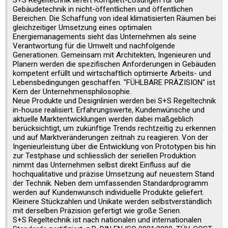
S+S Regeltechnik liefert Komplett-Lösungen für die
Gebäudetechnik in nicht-öffentlichen und öffentlichen
Bereichen. Die Schaffung von ideal klimatisierten Räumen bei
gleichzeitiger Umsetzung eines optimalen
Energiemanagements sieht das Unternehmen als seine
Verantwortung für die Umwelt und nachfolgende
Generationen. Gemeinsam mit Architekten, Ingenieuren und
Planern werden die spezifischen Anforderungen in Gebäuden
kompetent erfüllt und wirtschaftlich optimierte Arbeits- und
Lebensbedingungen geschaffen. "FÜHLBARE PRÄZISION" ist
Kern der Unternehmensphilosophie.
Neue Produkte und Designlinien werden bei S+S Regeltechnik
in-house realisiert. Erfahrungswerte, Kundenwünsche und
aktuelle Marktentwicklungen werden dabei maßgeblich
berücksichtigt, um zukünftige Trends rechtzeitig zu erkennen
und auf Marktveränderungen zeitnah zu reagieren. Von der
Ingenieurleistung über die Entwicklung von Prototypen bis hin
zur Testphase und schliesslich der seriellen Produktion
nimmt das Unternehmen selbst direkt Einfluss auf die
hochqualitative und präzise Umsetzung auf neuestem Stand
der Technik. Neben dem umfassenden Standardprogramm
werden auf Kundenwunsch individuelle Produkte geliefert.
Kleinere Stückzahlen und Unikate werden selbstverständlich
mit derselben Präzision gefertigt wie große Serien.
S+S Regeltechnik ist nach nationalen und internationalen