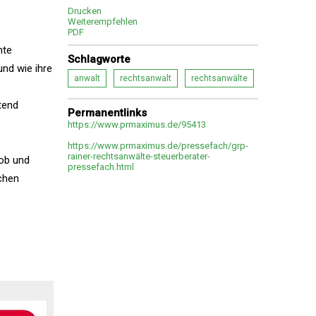
Drucken
Weiterempfehlen
PDF
nte
Schlagworte
und wie ihre
anwalt
rechtsanwalt
rechtsanwälte
tend
Permanentlinks
https://www.prmaximus.de/95413
https://www.prmaximus.de/pressefach/grp-
rainer-rechtsanwälte-steuerberater-
 ob und
pressefach.html
chen