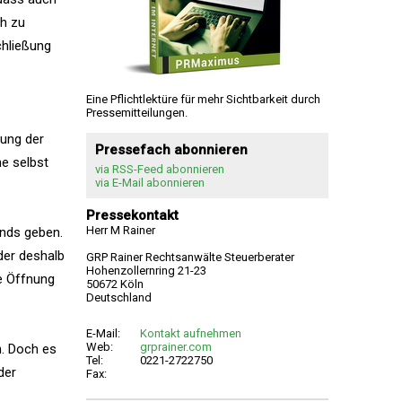
h zu
chließung
Eine Pflichtlektüre für mehr Sichtbarkeit durch
Pressemitteilungen.
lung der
Pressefach abonnieren
he selbst
via RSS-Feed abonnieren
via E-Mail abonnieren
Pressekontakt
Herr M Rainer
nds geben.
der deshalb
GRP Rainer Rechtsanwälte Steuerberater
Hohenzollernring 21-23
e Öffnung
50672 Köln
Deutschland
E-Mail:
Kontakt aufnehmen
Web:
grprainer.com
n. Doch es
Tel:
0221-2722750
der
Fax: