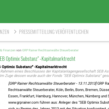
ENZEN
PRESSEMITTEILUNG VERÖFFENTLICHEN
 & Finanzen
von
GRP Rainer Rechtsanwälte Steuerberater
SEB Optimix Substanz" -Kapitalmarktrecht
 Optimix Substanz" -Kapitalmarktrecht
 Rahmen eines Beschlusses der Kapitalanlagengesellschaft SEB As
Im Zuge dessen wurde auch der Fonds "SEB Optimix Substanz" ges
[GRP Rainer Rechtsanwälte Steuerberater - 13.11.2013]
GRP Ra
Rechtsanwälte Steuerberater, Köln, Berlin, Bonn, Bremen, Düsse
Essen, Frankfurt, Hamburg, Hannover, München, Nürnberg und S
www.grprainer.com führen aus: Anleger des "SEB Optimix Subs
sich zu Beginn des Jahres 2013 mit der Situation konfrontiert,