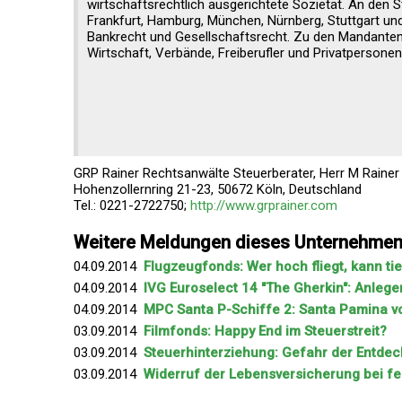
wirtschaftsrechtlich ausgerichtete Sozietät. An den S
Frankfurt, Hamburg, München, Nürnberg, Stuttgart und
Bankrecht und Gesellschaftsrecht. Zu den Mandante
Wirtschaft, Verbände, Freiberufler und Privatpersonen
GRP Rainer Rechtsanwälte Steuerberater, Herr M Rainer
Hohenzollernring 21-23, 50672 Köln, Deutschland
Tel.: 0221-2722750;
http://www.grprainer.com
Weitere Meldungen dieses Unternehme
04.09.2014
Flugzeugfonds: Wer hoch fliegt, kann tie
04.09.2014
IVG Euroselect 14 "The Gherkin": Anlege
04.09.2014
MPC Santa P-Schiffe 2: Santa Pamina vo
03.09.2014
Filmfonds: Happy End im Steuerstreit?
03.09.2014
Steuerhinterziehung: Gefahr der Entdecku
03.09.2014
Widerruf der Lebensversicherung bei f