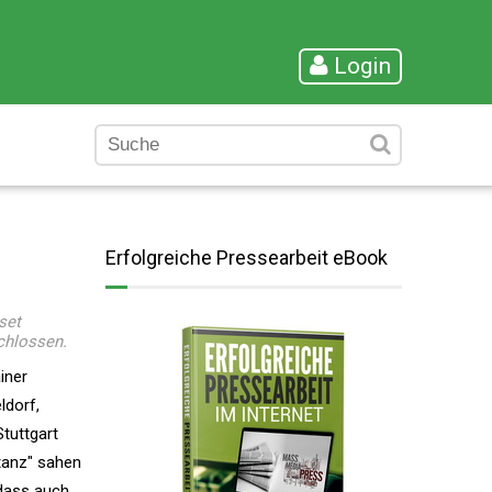
Login
Erfolgreiche Pressearbeit eBook
set
chlossen.
iner
ldorf,
tuttgart
tanz" sahen
 dass auch