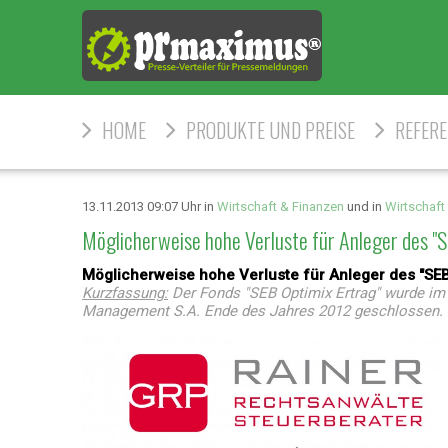
HOME
PRODUKTE UND PREISE
REFER
13.11.2013 09:07 Uhr in
Wirtschaft & Finanzen
und in
Wirtschaft
Möglicherweise hohe Verluste für Anleger des "
Möglicherweise hohe Verluste für Anleger des "SEB
Kurzfassung:
Der Fonds "SEB Optimix Ertrag" wurde im
Management S.A. Ende des Jahres 2012 geschlossen. 