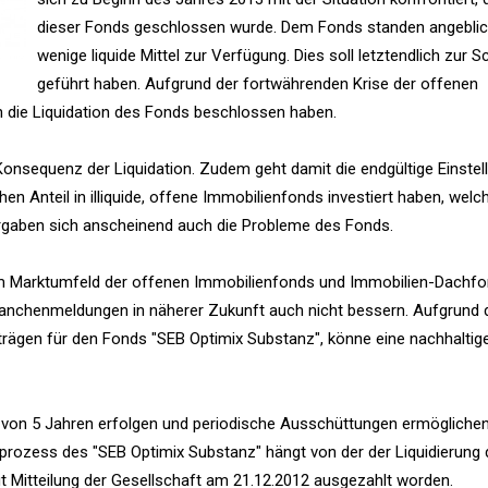
dieser Fonds geschlossen wurde. Dem Fonds standen angeblic
wenige liquide Mittel zur Verfügung. Dies soll letztendlich zur S
geführt haben. Aufgrund der fortwährenden Krise der offenen
n die Liquidation des Fonds beschlossen haben.
Konsequenz der Liquidation. Zudem geht damit die endgültige Einstel
n Anteil in illiquide, offene Immobilienfonds investiert haben, welc
ergaben sich anscheinend auch die Probleme des Fonds.
im Marktumfeld der offenen Immobilienfonds und Immobilien-Dachfo
Branchenmeldungen in näherer Zukunft auch nicht bessern. Aufgrund 
ägen für den Fonds "SEB Optimix Substanz", könne eine nachhaltig
 von 5 Jahren erfolgen und periodische Ausschüttungen ermögliche
rozess des "SEB Optimix Substanz" hängt von der der Liquidierung 
ut Mitteilung der Gesellschaft am 21.12.2012 ausgezahlt worden.