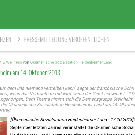
ENZEN
PRESSEMITTEILUNG VERÖFFENTLICHEN
t & Wellness
von
Ökumenische Sozialstation Heidenheimer Land
nheim am 14. Oktober 2013
 aus dem uns niemand vertreiben kann" sagte der französische Schrif
rt, wenn das Vertraute fremd wird, wenn der Geist schwindet...? 
ie Angehörigen. Dem Thema nimmt sich die Demenzgruppe Steinheim b
te die Ökumenische Sozialstation Heidenheimer Land am 14. Oktober
rtrag.
[Ökumenische Sozialstation Heidenheimer Land - 17.10.2013]
September letzten Jahres veranstaltet die Ökumenische Sozial