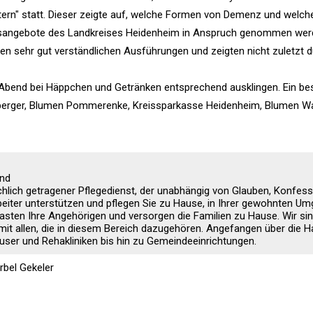
ern" statt. Dieser zeigte auf, welche Formen von Demenz und welche
ungsangebote des Landkreises Heidenheim in Anspruch genommen we
n sehr gut verständlichen Ausführungen und zeigten nicht zuletzt 
Abend bei Häppchen und Getränken entsprechend ausklingen. Ein be
rberger, Blumen Pommerenke, Kreissparkasse Heidenheim, Blumen Wa
and
chlich getragener Pflegedienst, der unabhängig von Glauben, Konfes
rbeiter unterstützen und pflegen Sie zu Hause, in Ihrer gewohnten U
lasten Ihre Angehörigen und versorgen die Familien zu Hause. Wir si
 mit allen, die in diesem Bereich dazugehören. Angefangen über die 
ser und Rehakliniken bis hin zu Gemeindeeinrichtungen.
rbel Gekeler