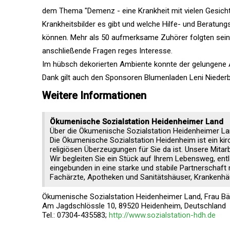
dem Thema "Demenz - eine Krankheit mit vielen Gesicht
Krankheitsbilder es gibt und welche Hilfe- und Berat
können. Mehr als 50 aufmerksame Zuhörer folgten seine
anschließende Fragen reges Interesse.
Im hübsch dekorierten Ambiente konnte der gelungene 
Dank gilt auch den Sponsoren Blumenladen Leni Niede
Weitere Informationen
Ökumenische Sozialstation Heidenheimer Land
Über die Ökumenische Sozialstation Heidenheimer L
Die Ökumenische Sozialstation Heidenheim ist ein kir
religiösen Überzeugungen für Sie da ist. Unsere Mita
Wir begleiten Sie ein Stück auf Ihrem Lebensweg, ent
eingebunden in eine starke und stabile Partnerschaft
Fachärzte, Apotheken und Sanitätshäuser, Krankenhäu
Ökumenische Sozialstation Heidenheimer Land, Frau Bä
Am Jagdschlössle 10, 89520 Heidenheim, Deutschland
Tel.: 07304-435583;
http://www.sozialstation-hdh.de