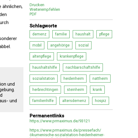
Drucken
 ähnlichen,
Weiterempfehlen
rden
PDF
durch
Schlagworte
demenz
familie
haushalt
pflege
sonderer
mobil
angehörige
sozial
bbel.
altenpflege
krankenpflege
haushaltshilfe
nachbarschaftshilfe
sozialstation
heidenheim
nattheim
sion und
mgebung.
herbrechtingen
steinheim
krank
nd
Haus- und
familienhilfe
altersdemenz
hospiz
Permanentlinks
https://www.prmaximus.de/93121
https://www.prmaximus.de/pressefach/
ökumenische-sozialstation-heidenheimer-