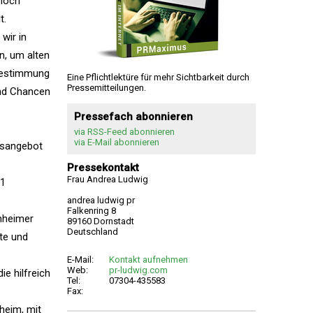
 noch
t.
wir in
n, um alten
tbestimmung
Eine Pflichtlektüre für mehr Sichtbarkeit durch
Pressemitteilungen.
und Chancen
Pressefach abonnieren
via RSS-Feed abonnieren
via E-Mail abonnieren
gsangebot
Pressekontakt
Frau Andrea Ludwig
:1
andrea ludwig pr
Falkenring 8
enheimer
89160 Dornstadt
Deutschland
te und
E-Mail:
Kontakt aufnehmen
Web:
pr-ludwig.com
ie hilfreich
Tel:
07304-435583
Fax:
nheim, mit