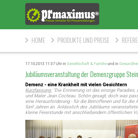
HOME
PRODUKTE UND PREISE
REFER
17.10.2013 11:37 Uhr in
Gesellschaft & Familie
und in
Gesundhei
Jubiläumsveranstaltung der Demenzgruppe Stei
Demenz - eine Krankheit mit vielen Gesichtern
Kurzfassung:
"Die Erinnerung ist das einzige Paradies,
und Maler Jean Cocteau. Schön gesagt; doch was passie
eine Herausforderung - für die Betroffenen und für d
fünf Jahren an. Anlässlich des Jubiläums veranstalte
kleine Feierstunde mit anschließendem öffentlichen Vo