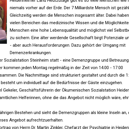
Heidenheimer Land Heutzutage gibt es so viele Menschen wie
niemals vorher auf der Erde. Der 7 Milliardste Mensch ist gezähl
Gleichzeitig werden die Menschen insgesamt älter. Dabei haben 
vielen Bereichen das medizinische Wissen und die Möglichkeite
Menschen eine hohe Lebensqualität und möglichst viel Selbs
zu sichern. Eine älter werdende Gesellschaft birgt Potenziale 
- aber auch Herausforderungen. Dazu gehört der Umgang mit
Demenzerkrankungen.
der Sozialstation Steinheim statt - eine Demenzgruppe und Betreuun
r kommen jeden Montag regelmäßig in der Zeit von 14.00 - 17.00
ammen. Die Nachmittage sind strukturiert gestaltet und durch die 1
t besteht um individuell auf die Bedürfnisse der Gäste einzugehen.
bel Gekeler, Geschäftsführerin der Ökumenischen Sozialstation Heid
amtlichen Helferinnen, ohne die das Angebot nicht möglich wäre, ehr
jährigen Bestehen und sieht die Demenzgruppen als kleine Inseln an, d
 dieses Angebot aufrechtzuerhalten.
trag von Herrn Dr. Martin Zinkler, Chefarzt der Psychiatrie in Heide