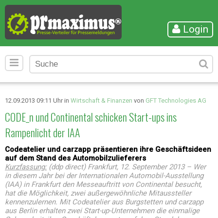
Login
12.09.2013 09:11 Uhr in
Wirtschaft & Finanzen
von
GFT Technologies AG
CODE_n und Continental schicken Start-ups ins
Rampenlicht der IAA
Codeatelier und carzapp präsentieren ihre Geschäftsideen
auf dem Stand des Automobilzulieferers
Kurzfassung:
(ddp direct) Frankfurt, 12. September 2013 – Wer
in diesem Jahr bei der Internationalen Automobil-Ausstellung
(IAA) in Frankfurt den Messeauftritt von Continental besucht,
hat die Möglichkeit, zwei außergewöhnliche Mitaussteller
kennenzulernen. Mit Codeatelier aus Burgstetten und carzapp
aus Berlin erhalten zwei Start-up-Unternehmen die einmalige