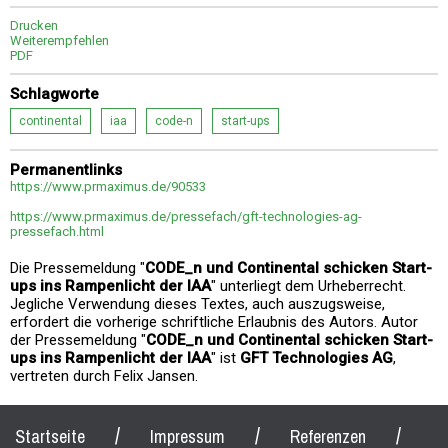
Drucken
Weiterempfehlen
PDF
Schlagworte
continental
iaa
code-n
start-ups
Permanentlinks
https://www.prmaximus.de/90533
https://www.prmaximus.de/pressefach/gft-technologies-ag-
pressefach.html
Die Pressemeldung "
CODE_n und Continental schicken Start-
ups ins Rampenlicht der IAA
" unterliegt dem Urheberrecht.
Jegliche Verwendung dieses Textes, auch auszugsweise,
erfordert die vorherige schriftliche Erlaubnis des Autors. Autor
der Pressemeldung "
CODE_n und Continental schicken Start-
ups ins Rampenlicht der IAA
" ist
GFT Technologies AG
,
vertreten durch Felix Jansen.
/
/
/
Startseite
Impressum
Referenzen