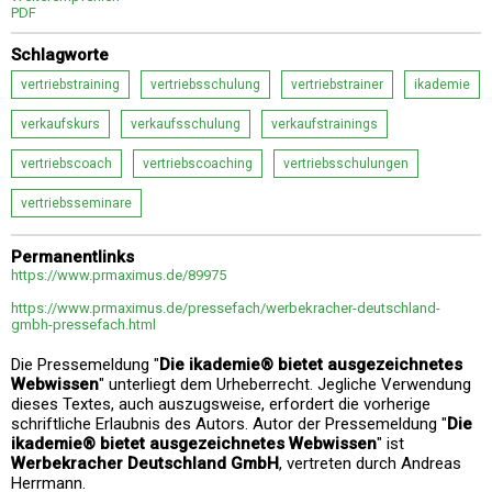
PDF
Schlagworte
vertriebstraining
vertriebsschulung
vertriebstrainer
ikademie
verkaufskurs
verkaufsschulung
verkaufstrainings
vertriebscoach
vertriebscoaching
vertriebsschulungen
vertriebsseminare
Permanentlinks
https://www.prmaximus.de/89975
https://www.prmaximus.de/pressefach/werbekracher-deutschland-
gmbh-pressefach.html
Die Pressemeldung "
Die ikademie® bietet ausgezeichnetes
Webwissen
" unterliegt dem Urheberrecht. Jegliche Verwendung
dieses Textes, auch auszugsweise, erfordert die vorherige
schriftliche Erlaubnis des Autors. Autor der Pressemeldung "
Die
ikademie® bietet ausgezeichnetes Webwissen
" ist
Werbekracher Deutschland GmbH
, vertreten durch Andreas
Herrmann.