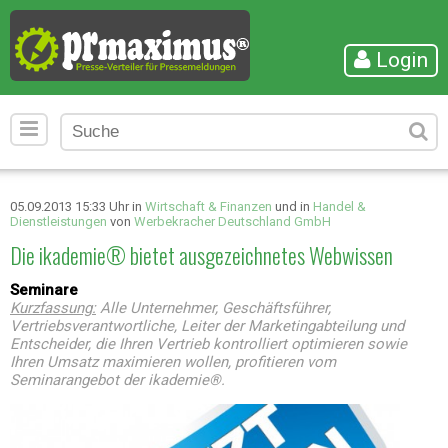
Login
05.09.2013 15:33 Uhr in
Wirtschaft & Finanzen
und in
Handel &
Dienstleistungen
von
Werbekracher Deutschland GmbH
Die ikademie® bietet ausgezeichnetes Webwissen
Seminare
Kurzfassung:
Alle Unternehmer, Geschäftsführer,
Vertriebsverantwortliche, Leiter der Marketingabteilung und
Entscheider, die Ihren Vertrieb kontrolliert optimieren sowie
Ihren Umsatz maximieren wollen, profitieren vom
Seminarangebot der ikademie®.