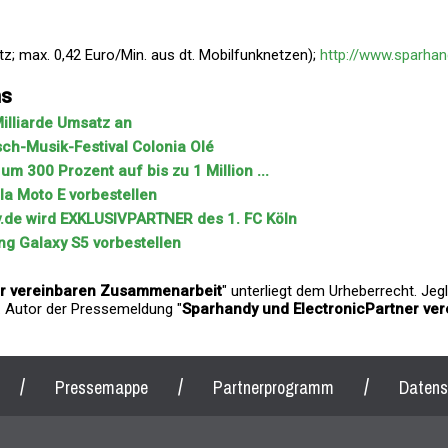
tz; max. 0,42 Euro/Min. aus dt. Mobilfunknetzen);
http://www.sparhan
ns
Milliarde Umsatz an
ch-Musik-Festival Colonia Olé
um 300 Prozent auf bis zu 1 Million ...
la Moto E vorbestellen
dy.de wird EXKLUSIVPARTNER des 1. FC Köln
g Galaxy S5 vorbestellen
er vereinbaren Zusammenarbeit
" unterliegt dem Urheberrecht. Je
s. Autor der Pressemeldung "
Sparhandy und ElectronicPartner ve
/
/
/
Pressemappe
Partnerprogramm
Datens