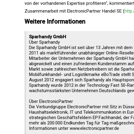
von der vorhandenen Expertise profitieren", kommentie
Zusammenarbeit mit ElectronicPartner Handel SE (
http
Weitere Informationen
Sparhandy GmbH
Über Sparhandy
Die Sparhandy GmbH ist seit über 13 Jahren mit dem 
2011 als marktführender unabhängiger Online-Reselle
Mitarbeiter der Unternehmen der Sparhandy GmbH habe
abgewickelt und einen zufriedenen Kundenstamm aufg
Markt sowie zahlreichen Netzbetreibern ist die Sparh
Mobilfunkhandel- und Logistikmarke eBoTrade stellt S
August 2012 engagiert sich Sparhandy als Hauptsponso
Sparhandy wurde 2012 in der Technology Fast 50-Rang
wachstumsstärksten Unternehmen Deutschlands gewählt
Über ElectronicPartner
Die Verbundgruppe ElectronicPartner mit Sitz in Düs
Haushaltselektronik, IT und Telekommunikation in Eur
strategischen Geschäftsfeldern EP:Fachhandel, der
mehr als 200.000 Endkunden Tag für Tag maßgeschnei
Informationen unter www.electronicpartner.de