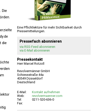
). Die
örden.
Eine Pflichtlektüre für mehr Sichtbarkeit durch
rzielte
Pressemitteilungen.
dy.de
Pressefach abonnieren
 die
via RSS-Feed abonnieren
via E-Mail abonnieren
Pressekontakt
möchte
Herr Marcel Rotzoll
werden
Revolvermänner GmbH
eam
Schiessstraße 44a
40549 Düsseldorf
Deutschland
E-Mail:
Kontakt aufnehmen
Sektor
Web:
revolvermaenner.com
Tel:
0211-520-636-0
Fax:
itig