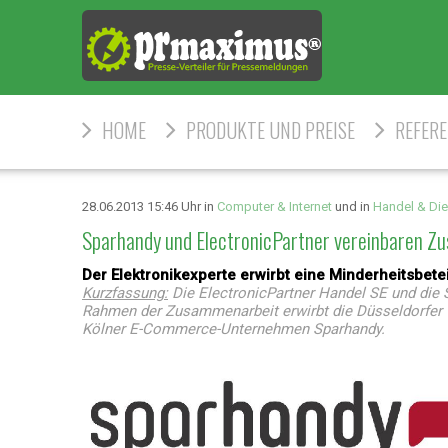
HOME
PRODUKTE UND PREISE
REFER
28.06.2013 15:46 Uhr in
Computer & Internet
und in
Handel & Die
Sparhandy und ElectronicPartner vereinbaren 
Der Elektronikexperte erwirbt eine Minderheitsbe
Kurzfassung:
Die ElectronicPartner Handel SE und die
Rahmen der Zusammenarbeit erwirbt die Düsseldorfer 
Kölner E-Commerce-Unternehmen Sparhandy.