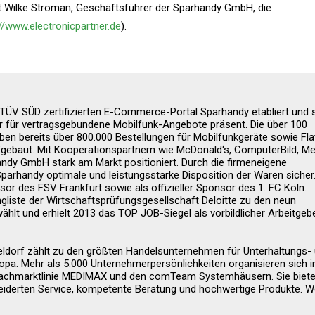
rt Wilke Stroman, Geschäftsführer der Sparhandy GmbH, die
://www.electronicpartner.de
).
TÜV SÜD zertifizierten E-Commerce-Portal Sparhandy etabliert und s
r für vertragsgebundene Mobilfunk-Angebote präsent. Die über 100
n bereits über 800.000 Bestellungen für Mobilfunkgeräte sowie Fla
ebaut. Mit Kooperationspartnern wie McDonald‘s, ComputerBild, Me
andy GmbH stark am Markt positioniert. Durch die firmeneigene
parhandy optimale und leistungsstarke Disposition der Waren sicher.
r des FSV Frankfurt sowie als offizieller Sponsor des 1. FC Köln.
liste der Wirtschaftsprüfungsgesellschaft Deloitte zu den neun
 und erhielt 2013 das TOP JOB-Siegel als vorbildlicher Arbeitgebe
seldorf zählt zu den größten Handelsunternehmen für Unterhaltungs-
opa. Mehr als 5.000 Unternehmerpersönlichkeiten organisieren sich i
 Fachmarktlinie MEDIMAX und den comTeam Systemhäusern. Sie biet
derten Service, kompetente Beratung und hochwertige Produkte. W