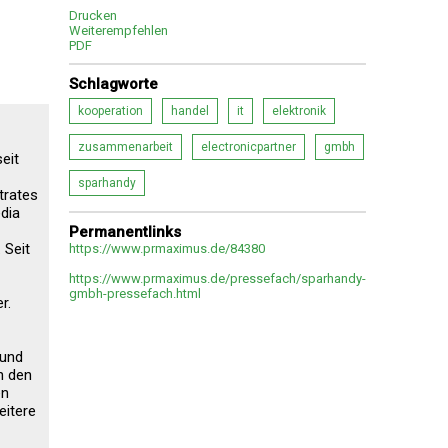
Drucken
Weiterempfehlen
PDF
Schlagworte
kooperation
handel
it
elektronik
zusammenarbeit
electronicpartner
gmbh
eit
sparhandy
trates
dia
Permanentlinks
 Seit
https://www.prmaximus.de/84380
https://www.prmaximus.de/pressefach/sparhandy-
gmbh-pressefach.html
r.
 und
n den
en
eitere