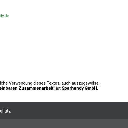
dy.de
gliche Verwendung dieses Textes, auch auszugsweise,
reinbaren Zusammenarbeit
" ist
Sparhandy GmbH
,
chutz