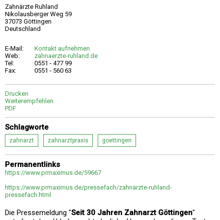
Zahnärzte Ruhland
Nikolausberger Weg 59
37073 Göttingen
Deutschland
E-Mail:
Kontakt aufnehmen
Web:
zahnaerzte-ruhland.de
Tel:
0551 - 477 99
Fax:
0551 - 560 63
Drucken
Weiterempfehlen
PDF
Schlagworte
zahnarzt
zahnarztpraxis
goettingen
Permanentlinks
https://www.prmaximus.de/59667
https://www.prmaximus.de/pressefach/zahnärzte-ruhland-
pressefach.html
Die Pressemeldung "
Seit 30 Jahren Zahnarzt Göttingen
"