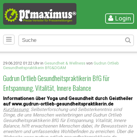
Login
29.06.2012 01:22 Uhr in
Gesundheit & Wellness
von
Gudrun Ortlieb
Gesundheitspraktikerin BfG&DGAM
Gudrun Ortlieb Gesundheitspraktikerin BfG für
Entspannung, Vitalität, Innere Balance
Informationen über Yoga und Gesundheit durch Geistheiler
auf www.gudrun-ortlieb-gesundheitspraktikerin.de
Kurzfassung:
Selbsterforschung und Selbsterkenntnis sind
Dinge, die uns Menschen weiterbringen und Gudrun Ortlieb
Gesundheitspraktikerin BfG für Entspannung, Vitalität, Innere
Balance, hilft erwachsenen Menschen dabei, ihr Bewusstsein zu
erweitern und umfassendes Wohlbefinden zu erreichen. Über die