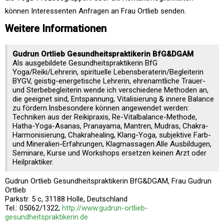
können Interessenten Anfragen an Frau Ortlieb senden.
Weitere Informationen
Gudrun Ortlieb Gesundheitspraktikerin BfG&DGAM
Als ausgebildete Gesundheitspraktikerin BfG
Yoga/Reiki/Lehrerin, spirituelle Lebensberaterin/Begleiterin
BYGV, geistig-energetische Lehrerin, ehrenamtliche Trauer-
und Sterbebegleiterin wende ich verschiedene Methoden an,
die geeignet sind, Entspannung, Vitalisierung & innere Balance
zu fördern.Insbesondere können angewendet werden:
Techniken aus der Reikipraxis, Re-Vitalbalance-Methode,
Hatha-Yoga-Asanas, Pranayama, Mantren, Mudras, Chakra-
Harmonisierung, Chakrahealing, Klang-Yoga, subjektive Farb-
und Mineralien-Erfahrungen, Klagmassagen.Alle Ausbildugen,
Seminare, Kurse und Workshops ersetzen keinen Arzt oder
Heilpraktiker.
Gudrun Ortlieb Gesundheitspraktikerin BfG&DGAM, Frau Gudrun
Ortlieb
Parkstr. 5 c, 31188 Holle, Deutschland
Tel.: 05062/1322;
http://www.gudrun-ortlieb-
gesundheitspraktikerin.de