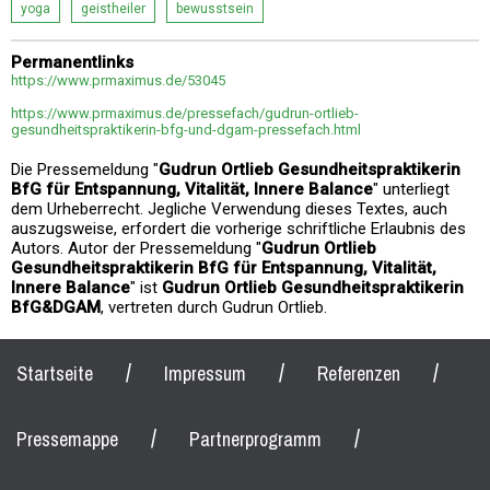
yoga
geistheiler
bewusstsein
Permanentlinks
https://www.prmaximus.de/53045
https://www.prmaximus.de/pressefach/gudrun-ortlieb-
gesundheitspraktikerin-bfg-und-dgam-pressefach.html
Die Pressemeldung "
Gudrun Ortlieb Gesundheitspraktikerin
BfG für Entspannung, Vitalität, Innere Balance
" unterliegt
dem Urheberrecht. Jegliche Verwendung dieses Textes, auch
auszugsweise, erfordert die vorherige schriftliche Erlaubnis des
Autors. Autor der Pressemeldung "
Gudrun Ortlieb
Gesundheitspraktikerin BfG für Entspannung, Vitalität,
Innere Balance
" ist
Gudrun Ortlieb Gesundheitspraktikerin
BfG&DGAM
, vertreten durch Gudrun Ortlieb.
/
/
/
Startseite
Impressum
Referenzen
/
/
Pressemappe
Partnerprogramm