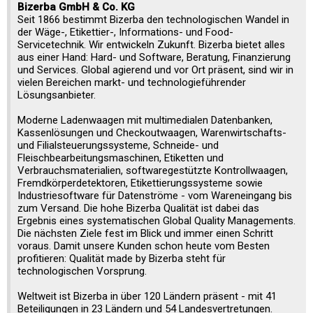
Bizerba GmbH & Co. KG
Seit 1866 bestimmt Bizerba den technologischen Wandel in
der Wäge-, Etikettier-, Informations- und Food-
Servicetechnik. Wir entwickeln Zukunft. Bizerba bietet alles
aus einer Hand: Hard- und Software, Beratung, Finanzierung
und Services. Global agierend und vor Ort präsent, sind wir in
vielen Bereichen markt- und technologieführender
Lösungsanbieter.
Moderne Ladenwaagen mit multimedialen Datenbanken,
Kassenlösungen und Checkoutwaagen, Warenwirtschafts-
und Filialsteuerungssysteme, Schneide- und
Fleischbearbeitungsmaschinen, Etiketten und
Verbrauchsmaterialien, softwaregestützte Kontrollwaagen,
Fremdkörperdetektoren, Etikettierungssysteme sowie
Industriesoftware für Datenströme - vom Wareneingang bis
zum Versand. Die hohe Bizerba Qualität ist dabei das
Ergebnis eines systematischen Global Quality Managements.
Die nächsten Ziele fest im Blick und immer einen Schritt
voraus. Damit unsere Kunden schon heute vom Besten
profitieren: Qualität made by Bizerba steht für
technologischen Vorsprung.
Weltweit ist Bizerba in über 120 Ländern präsent - mit 41
Beteiligungen in 23 Ländern und 54 Landesvertretungen.