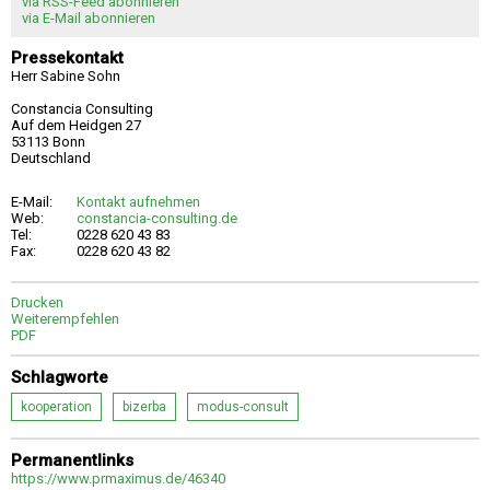
via RSS-Feed abonnieren
via E-Mail abonnieren
Pressekontakt
Herr Sabine Sohn
Constancia Consulting
Auf dem Heidgen 27
53113 Bonn
Deutschland
E-Mail:
Kontakt aufnehmen
Web:
constancia-consulting.de
Tel:
0228 620 43 83
Fax:
0228 620 43 82
Drucken
Weiterempfehlen
PDF
Schlagworte
kooperation
bizerba
modus-consult
Permanentlinks
https://www.prmaximus.de/46340