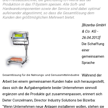
und Preisauszeichner, die gleichzeitig IST-Werte aus der
Produktion in das IT-System speisen. Alle Soft- und
Hardwarekomponenten sowie der Service sind dabei optimal
aufeinander abgestimmt, so dass die Gesamtlösung dem
Kunden den größtmöglichen Mehrwert bietet.
[Bizerba GmbH
& Co. KG -
26.04.2012]
Die Schaffung
einer
gemeinsamen
Sprache
Während der
Gesamtlösung für die Nahrungs- und Genussmittelindustrie
Arbeit bei einem gemeinsamen Kunden habe sich herausgestellt,
dass sich die Aufgabengebiete beider Unternehmen sinnvoll
ergänzen und die Produkte gut zusammenpassen, erinnert sich
Dieter Conzelmann, Director Industry Solutions bei Bizerba:
"Wenn Unternehmen neue Anlagen installieren wollen, stehen sie