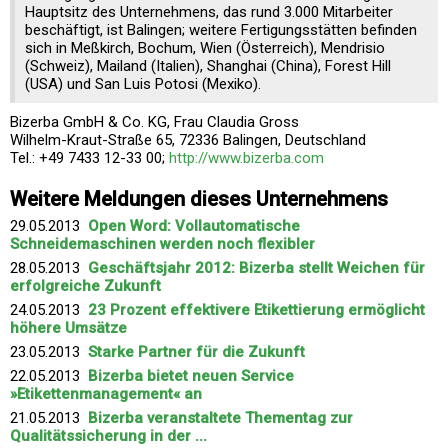
Hauptsitz des Unternehmens, das rund 3.000 Mitarbeiter
beschäftigt, ist Balingen; weitere Fertigungsstätten befinden
sich in Meßkirch, Bochum, Wien (Österreich), Mendrisio
(Schweiz), Mailand (Italien), Shanghai (China), Forest Hill
(USA) und San Luis Potosi (Mexiko).
Bizerba GmbH & Co. KG, Frau Claudia Gross
Wilhelm-Kraut-Straße 65, 72336 Balingen, Deutschland
Tel.: +49 7433 12-33 00;
http://www.bizerba.com
Weitere Meldungen dieses Unternehmens
29.05.2013
Open Word: Vollautomatische
Schneidemaschinen werden noch flexibler
28.05.2013
Geschäftsjahr 2012: Bizerba stellt Weichen für
erfolgreiche Zukunft
24.05.2013
23 Prozent effektivere Etikettierung ermöglicht
höhere Umsätze
23.05.2013
Starke Partner für die Zukunft
22.05.2013
Bizerba bietet neuen Service
»Etikettenmanagement« an
21.05.2013
Bizerba veranstaltete Thementag zur
Qualitätssicherung in der ...