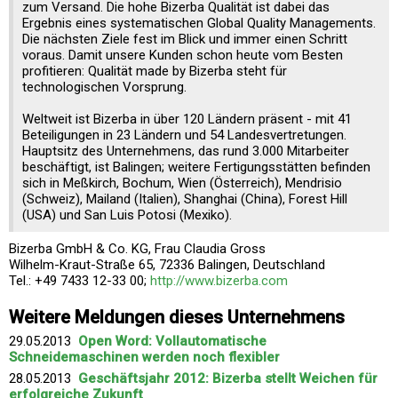
zum Versand. Die hohe Bizerba Qualität ist dabei das
Ergebnis eines systematischen Global Quality Managements.
Die nächsten Ziele fest im Blick und immer einen Schritt
voraus. Damit unsere Kunden schon heute vom Besten
profitieren: Qualität made by Bizerba steht für
technologischen Vorsprung.
Weltweit ist Bizerba in über 120 Ländern präsent - mit 41
Beteiligungen in 23 Ländern und 54 Landesvertretungen.
Hauptsitz des Unternehmens, das rund 3.000 Mitarbeiter
beschäftigt, ist Balingen; weitere Fertigungsstätten befinden
sich in Meßkirch, Bochum, Wien (Österreich), Mendrisio
(Schweiz), Mailand (Italien), Shanghai (China), Forest Hill
(USA) und San Luis Potosi (Mexiko).
Bizerba GmbH & Co. KG, Frau Claudia Gross
Wilhelm-Kraut-Straße 65, 72336 Balingen, Deutschland
Tel.: +49 7433 12-33 00;
http://www.bizerba.com
Weitere Meldungen dieses Unternehmens
29.05.2013
Open Word: Vollautomatische
Schneidemaschinen werden noch flexibler
28.05.2013
Geschäftsjahr 2012: Bizerba stellt Weichen für
erfolgreiche Zukunft