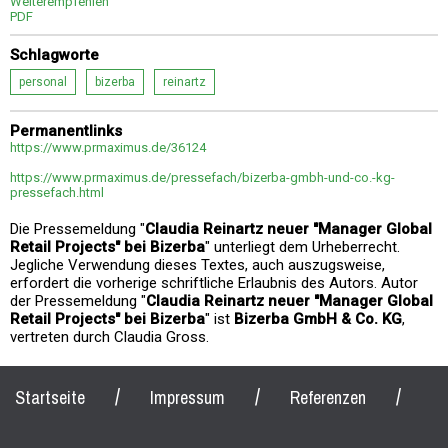
Weiterempfehlen
PDF
Schlagworte
personal
bizerba
reinartz
Permanentlinks
https://www.prmaximus.de/36124
https://www.prmaximus.de/pressefach/bizerba-gmbh-und-co.-kg-
pressefach.html
Die Pressemeldung "
Claudia Reinartz neuer "Manager Global
Retail Projects" bei Bizerba
" unterliegt dem Urheberrecht.
Jegliche Verwendung dieses Textes, auch auszugsweise,
erfordert die vorherige schriftliche Erlaubnis des Autors. Autor
der Pressemeldung "
Claudia Reinartz neuer "Manager Global
Retail Projects" bei Bizerba
" ist
Bizerba GmbH & Co. KG
,
vertreten durch Claudia Gross.
/
/
/
Startseite
Impressum
Referenzen