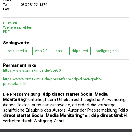
Web:
Tel:
030 23122-1376
Fax:
-
Drucken
Weiterempfehlen
PDF
Schlagworte
social-media
web-2.0
dapd
ddp-direct
wolfgang-zehrt
Permanentlinks
https://www.prmaximus.de/35930
https://www.prmaximus.de/pressefach/ddp-direct-gmbh-
pressefach.html
Die Pressemeldung "
ddp direct startet Social Media
Monitoring
" unterliegt dem Urheberrecht. Jegliche Verwendung
dieses Textes, auch auszugsweise, erfordert die vorherige
schriftliche Erlaubnis des Autors. Autor der Pressemeldung "
ddp
direct startet Social Media Monitoring
" ist
ddp direct GmbH
,
vertreten durch Wolfgang Zehrt.