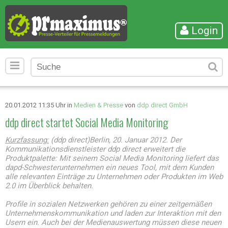
Login
20.01.2012 11:35 Uhr in
Medien & Presse
von
ddp direct GmbH
ddp direct startet Social Media Monitoring
Kurzfassung:
(ddp direct)Berlin, 20. Januar 2012. Der
Kommunikationsdienstleister ddp direct erweitert die
Produktpalette: Mit seinem Social Media Monitoring liefert das
dapd-Schwesterunternehmen ein neues Tool, mit dem Kunden
alle relevanten Einträge zu Unternehmen oder Produkten im Web
2.0 im Überblick behalten.
Profile in sozialen Netzwerken gehören zu einer zeitgemäßen
Unternehmenskommunikation und laden zur Interaktion mit den
Usern ein. Auch bei der Medienauswertung müssen diese neuen