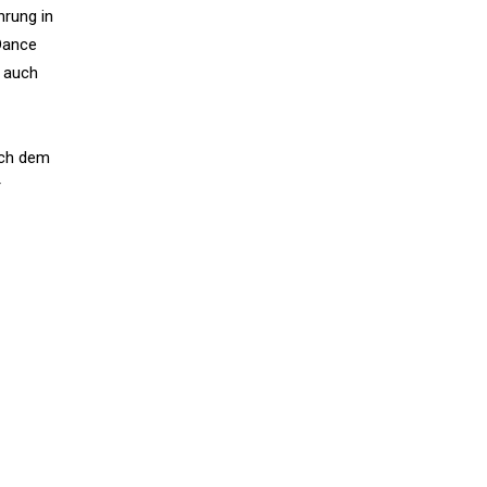
hrung in
 Dance
p auch
ach dem
r