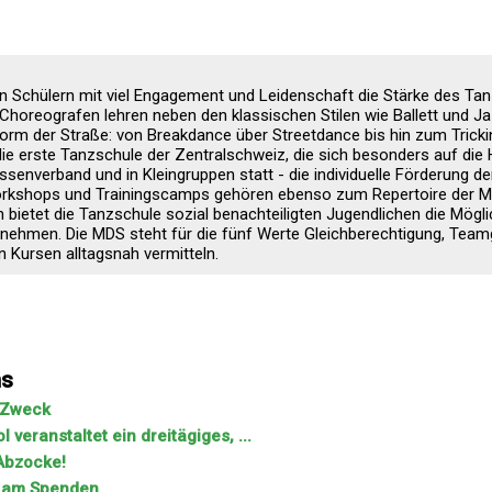
en Schülern mit viel Engagement und Leidenschaft die Stärke des Ta
Choreografen lehren neben den klassischen Stilen wie Ballett und J
form der Straße: von Breakdance über Streetdance bis hin zum Tricki
e erste Tanzschule der Zentralschweiz, die sich besonders auf die 
lassenverband und in Kleingruppen statt - die individuelle Förderung de
rkshops und Trainingscamps gehören ebenso zum Repertoire der 
bietet die Tanzschule sozial benachteiligten Jugendlichen die Möglic
zunehmen. Die MDS steht für die fünf Werte Gleichberechtigung, Teamg
en Kursen alltagsnah vermitteln.
ns
n Zweck
eranstaltet ein dreitägiges, ...
Abzocke!
e am Spenden