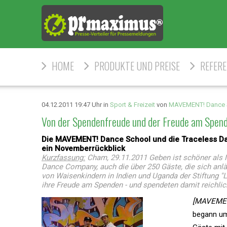
HOME
PRODUKTE UND PREISE
REFER
04.12.2011 19:47 Uhr in
Sport & Freizeit
von
MAVEMENT! Dance 
Von der Spendenfreude und der Freude am Spen
Die MAVEMENT! Dance School und die Traceless D
ein Novemberrückblick
Kurzfassung:
Cham, 29.11.2011 Geben ist schöner als 
Dance Company, auch die über 250 Gäste, die sich anlä
von Waisenkindern in Indien und Uganda der Stiftung "
ihre Freude am Spenden - und spendeten damit reichlic
[MAVEMENT
begann um 