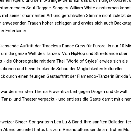
 einem Apéro und dem 3-Gänge-Menü auf das Eröffnungs-Konzert 
stammenden Soul-Reggae-Sängers William White einstimmen konnt
s mit seiner charmanten Art und gefühlvollen Stimme nicht zuletzt di
r anwesenden Frauen höher schlagen und erwies sich auch Backstag
r Entertainer.
iessende Auftritt der Traceless Dance Crew für Furore. In nur 10 Mi
 um die ganze Welt des Tanzes: Von HipHop und Streetdance über
 - die Choreografie mit dem Titel "World of Styles" erwies sich als
riationen und beeindruckende Schau der Möglichkeiten kultureller
k durch einen feurigen Gastauftritt der Flamenco-Tänzerin Brixida 
" war dem ernsten Thema Präventivarbeit gegen Drogen und Gewalt
Tanz- und Theater verpackt - und entliess die Gäste damit mit ein
weizer Singer-Songwriterin Lea Lu & Band. Ihre sanften Balladen fes
ten Abend begleitet hatte, bis zum Veranstaltungsende am frühen Mo