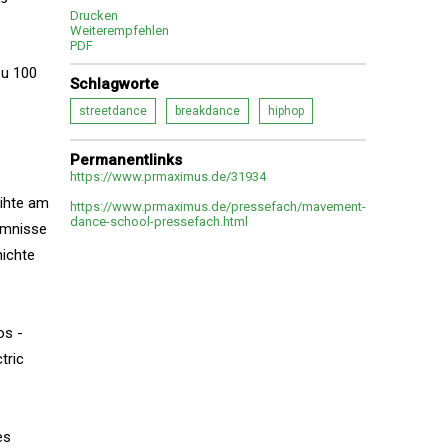
Drucken
Weiterempfehlen
PDF
zu 100
Schlagworte
streetdance
breakdance
hiphop
Permanentlinks
https://www.prmaximus.de/31934
eihte am
https://www.prmaximus.de/pressefach/mavement-
dance-school-pressefach.html
imnisse
hichte
os -
tric
es