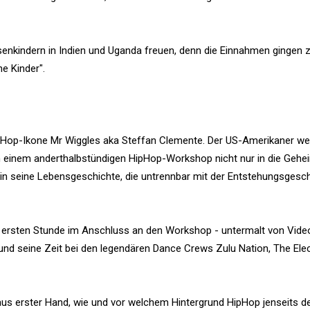
isenkindern in Indien und Uganda freuen, denn die Einnahmen gingen 
ne Kinder".
ipHop-Ikone Mr Wiggles aka Steffan Clemente. Der US-Amerikaner w
 einem anderthalbstündigen HipHop-Workshop nicht nur in die Gehe
in seine Lebensgeschichte, die untrennbar mit der Entstehungsgesc
er ersten Stunde im Anschluss an den Workshop - untermalt von Vide
und seine Zeit bei den legendären Dance Crews Zulu Nation, The Elec
aus erster Hand, wie und vor welchem Hintergrund HipHop jenseits d