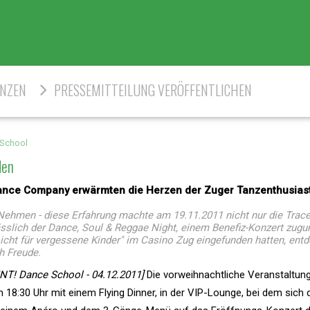
ENZEN
PRESSEMITTEILUNG VERÖFFENTLICHEN
School
den
ance Company erwärmten die Herzen der Zuger Tanzenthusiast
Nehmen - diese Erfahrung machte am 19.11.2011 nicht nur die Trac
sslich der Dance, Soul & Reggae Night, einem Benefiz-Konzert zugu
Licht für vergessene Kinder" im Casino Zug eingefunden hatten, ent
h Freude.
! Dance School - 04.12.2011]
Die vorweihnachtliche Veranstaltun
18:30 Uhr mit einem Flying Dinner, in der VIP-Lounge, bei dem sich 