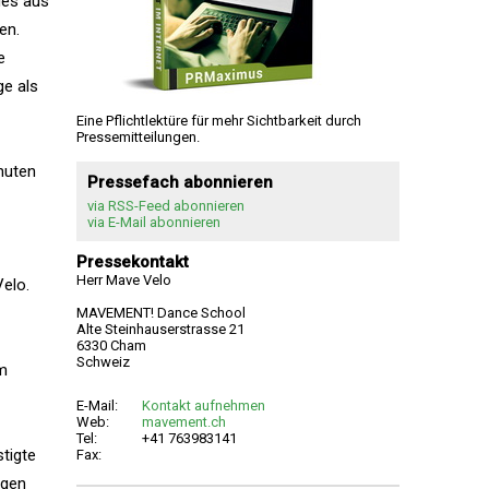
des aus
en.
e
e als
Eine Pflichtlektüre für mehr Sichtbarkeit durch
Pressemitteilungen.
nuten
Pressefach abonnieren
via RSS-Feed abonnieren
via E-Mail abonnieren
Pressekontakt
Herr Mave Velo
Velo.
MAVEMENT! Dance School
Alte Steinhauserstrasse 21
6330 Cham
Schweiz
em
E-Mail:
Kontakt aufnehmen
Web:
mavement.ch
Tel:
+41 763983141
tigte
Fax:
rgen