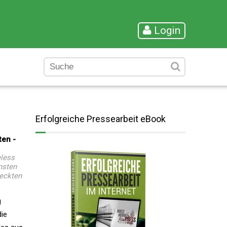
Login
Erfolgreiche Pressearbeit eBook
en -
eless
nsten
deckten
g
die