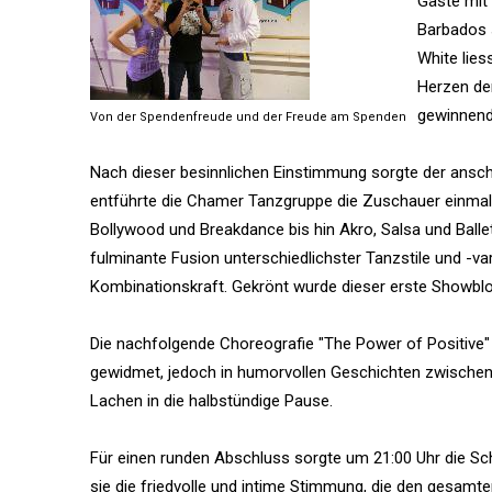
Gäste mit
Barbados 
White lies
Herzen de
gewinnende
Von der Spendenfreude und der Freude am Spenden
Nach dieser besinnlichen Einstimmung sorgte der anschl
entführte die Chamer Tanzgruppe die Zuschauer einmal
Bollywood und Breakdance bis hin Akro, Salsa und Ballett
fulminante Fusion unterschiedlichster Tanzstile und -va
Kombinationskraft. Gekrönt wurde dieser erste Showbloc
Die nachfolgende Choreografie "The Power of Positive
gewidmet, jedoch in humorvollen Geschichten zwischen 
Lachen in die halbstündige Pause.
Für einen runden Abschluss sorgte um 21:00 Uhr die Sch
sie die friedvolle und intime Stimmung, die den gesam