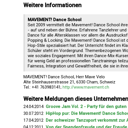
Weitere Informationen
MAVEMENT! Dance School
Seit 2009 vermittelt die Mavement! Dance School ihr
- auf und neben der Bühne. Erfahrene Tanzlehrer und 
Dance für alle Altersklassen vor allem die Ausdrucks
Popping & Locking. Die Mavement! Dance School ist di
Hop-Stile spezialisiert hat. Der Unterricht findet im K
Schüler steht im Vordergrund. Themenbezogenen Wo
wie soziales Engagement: Mit ihren Dance-Mix-Kursen 
für wenig Geld an professionellen Tanztrainings teil
Fairness, Integration und Gewaltfreiheit, die sie in ihr
MAVEMENT! Dance School, Herr Mave Velo
Alte Steinhauserstrasse 21, 6330 Cham, Schweiz
Tel.: +41 763983141;
http://www.mavement.ch
Weitere Meldungen dieses Unternehme
24.04.2014
Groove Jam Vol. 2 - Party für den gute
30.07.2012
HipHop pur: Die Mavement! Dance School v
17.04.2012
Der schweizer Tanzsport verkommt zur 
04.12.2011
Von der Spendenfreude und der Freud