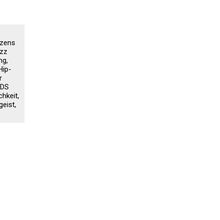
nzens
azz
ng,
Hip-
r
MDS
hkeit,
eist,