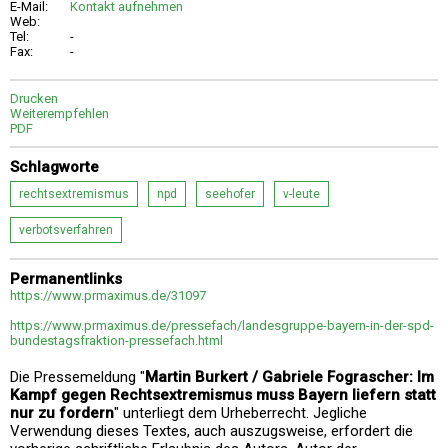
E-Mail:
Kontakt aufnehmen
Web:
Tel:
-
Fax:
-
Drucken
Weiterempfehlen
PDF
Schlagworte
rechtsextremismus
npd
seehofer
v-leute
verbotsverfahren
Permanentlinks
https://www.prmaximus.de/31097
https://www.prmaximus.de/pressefach/landesgruppe-bayern-in-der-spd-
bundestagsfraktion-pressefach.html
Die Pressemeldung "
Martin Burkert / Gabriele Fograscher: Im
Kampf gegen Rechtsextremismus muss Bayern liefern statt
nur zu fordern
" unterliegt dem Urheberrecht. Jegliche
Verwendung dieses Textes, auch auszugsweise, erfordert die