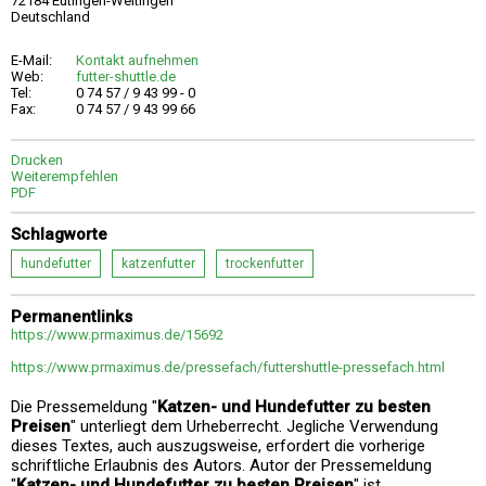
72184 Eutingen-Weitingen
Deutschland
E-Mail:
Kontakt aufnehmen
Web:
futter-shuttle.de
Tel:
0 74 57 / 9 43 99 - 0
Fax:
0 74 57 / 9 43 99 66
Drucken
Weiterempfehlen
PDF
Schlagworte
hundefutter
katzenfutter
trockenfutter
Permanentlinks
https://www.prmaximus.de/15692
https://www.prmaximus.de/pressefach/futtershuttle-pressefach.html
Die Pressemeldung "
Katzen- und Hundefutter zu besten
Preisen
" unterliegt dem Urheberrecht. Jegliche Verwendung
dieses Textes, auch auszugsweise, erfordert die vorherige
schriftliche Erlaubnis des Autors. Autor der Pressemeldung
"
Katzen- und Hundefutter zu besten Preisen
" ist