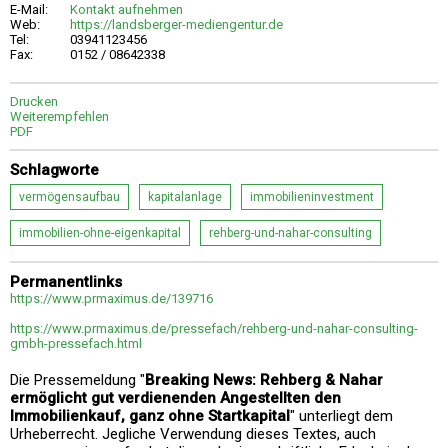
E-Mail:
Kontakt aufnehmen
Web:
https://landsberger-mediengentur.de
Tel:
03941123456
Fax:
0152 / 08642338
Drucken
Weiterempfehlen
PDF
Schlagworte
vermögensaufbau
kapitalanlage
immobilieninvestment
immobilien-ohne-eigenkapital
rehberg-und-nahar-consulting
Permanentlinks
https://www.prmaximus.de/139716
https://www.prmaximus.de/pressefach/rehberg-und-nahar-consulting-
gmbh-pressefach.html
Die Pressemeldung "
Breaking News: Rehberg & Nahar
ermöglicht gut verdienenden Angestellten den
Immobilienkauf, ganz ohne Startkapital
" unterliegt dem
Urheberrecht. Jegliche Verwendung dieses Textes, auch