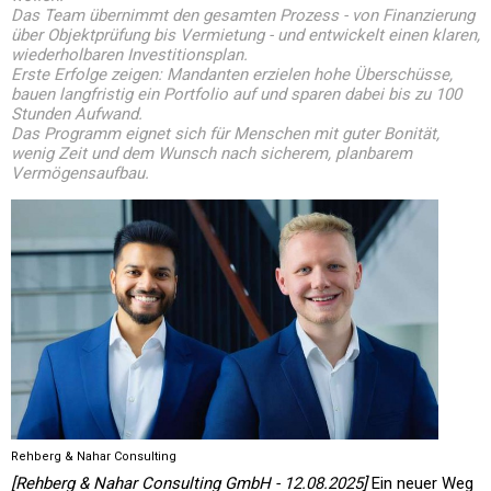
Das Team übernimmt den gesamten Prozess - von Finanzierung
über Objektprüfung bis Vermietung - und entwickelt einen klaren,
wiederholbaren Investitionsplan.
Erste Erfolge zeigen: Mandanten erzielen hohe Überschüsse,
bauen langfristig ein Portfolio auf und sparen dabei bis zu 100
Stunden Aufwand.
Das Programm eignet sich für Menschen mit guter Bonität,
wenig Zeit und dem Wunsch nach sicherem, planbarem
Vermögensaufbau.
Rehberg & Nahar Consulting
[Rehberg & Nahar Consulting GmbH - 12.08.2025]
Ein neuer Weg