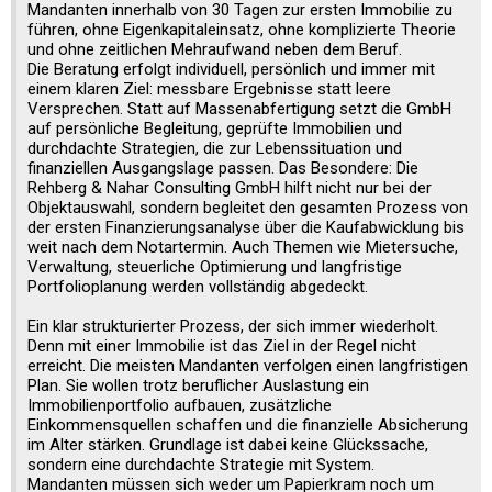
Mandanten innerhalb von 30 Tagen zur ersten Immobilie zu
führen, ohne Eigenkapitaleinsatz, ohne komplizierte Theorie
und ohne zeitlichen Mehraufwand neben dem Beruf.
Die Beratung erfolgt individuell, persönlich und immer mit
einem klaren Ziel: messbare Ergebnisse statt leere
Versprechen. Statt auf Massenabfertigung setzt die GmbH
auf persönliche Begleitung, geprüfte Immobilien und
durchdachte Strategien, die zur Lebenssituation und
finanziellen Ausgangslage passen. Das Besondere: Die
Rehberg & Nahar Consulting GmbH hilft nicht nur bei der
Objektauswahl, sondern begleitet den gesamten Prozess von
der ersten Finanzierungsanalyse über die Kaufabwicklung bis
weit nach dem Notartermin. Auch Themen wie Mietersuche,
Verwaltung, steuerliche Optimierung und langfristige
Portfolioplanung werden vollständig abgedeckt.
Ein klar strukturierter Prozess, der sich immer wiederholt.
Denn mit einer Immobilie ist das Ziel in der Regel nicht
erreicht. Die meisten Mandanten verfolgen einen langfristigen
Plan. Sie wollen trotz beruflicher Auslastung ein
Immobilienportfolio aufbauen, zusätzliche
Einkommensquellen schaffen und die finanzielle Absicherung
im Alter stärken. Grundlage ist dabei keine Glückssache,
sondern eine durchdachte Strategie mit System.
Mandanten müssen sich weder um Papierkram noch um