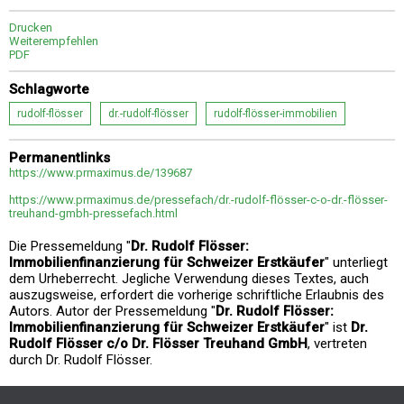
Drucken
Weiterempfehlen
PDF
Schlagworte
rudolf-flösser
dr.-rudolf-flösser
rudolf-flösser-immobilien
Permanentlinks
https://www.prmaximus.de/139687
https://www.prmaximus.de/pressefach/dr.-rudolf-flösser-c-o-dr.-flösser-
treuhand-gmbh-pressefach.html
Die Pressemeldung "
Dr. Rudolf Flösser:
Immobilienfinanzierung für Schweizer Erstkäufer
" unterliegt
dem Urheberrecht. Jegliche Verwendung dieses Textes, auch
auszugsweise, erfordert die vorherige schriftliche Erlaubnis des
Autors. Autor der Pressemeldung "
Dr. Rudolf Flösser:
Immobilienfinanzierung für Schweizer Erstkäufer
" ist
Dr.
Rudolf Flösser c/o Dr. Flösser Treuhand GmbH
, vertreten
durch Dr. Rudolf Flösser.