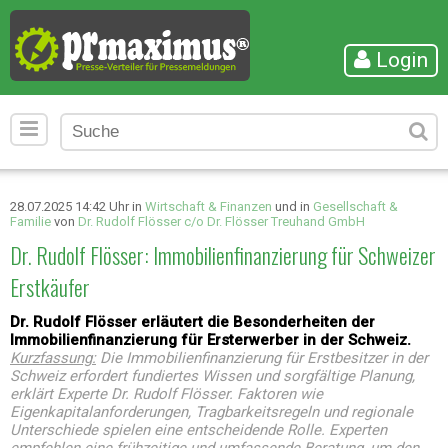
Login
28.07.2025 14:42 Uhr in
Wirtschaft & Finanzen
und in
Gesellschaft &
Familie
von
Dr. Rudolf Flösser c/o Dr. Flösser Treuhand GmbH
Dr. Rudolf Flösser: Immobilienfinanzierung für Schweizer
Erstkäufer
Dr. Rudolf Flösser erläutert die Besonderheiten der
Immobilienfinanzierung für Ersterwerber in der Schweiz.
Kurzfassung:
Die Immobilienfinanzierung für Erstbesitzer in der
Schweiz erfordert fundiertes Wissen und sorgfältige Planung,
erklärt Experte Dr. Rudolf Flösser. Faktoren wie
Eigenkapitalanforderungen, Tragbarkeitsregeln und regionale
Unterschiede spielen eine entscheidende Rolle. Experten