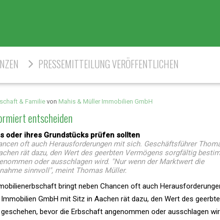
ENZEN
PRESSEMITTEILUNG VERÖFFENTLICHEN
schaft & Familie
von
Mahis & Müller Immobilien GmbH
formiert entscheiden
 oder ihres Grundstücks prüfen sollten
ancen oft auch Herausforderungen mit sich. Geschäftsführer Thom
achen rät dazu, den Wert des geerbten Vermögens sorgfältig besti
ngenommen oder ausschlagen wird. "Nur wenn der Marktwert die
nnahme sinnvoll", meint Thomas Müller.
obilienerbschaft bringt neben Chancen oft auch Herausforderungen
 Immobilien GmbH mit Sitz in Aachen rät dazu, den Wert des geerbt
e geschehen, bevor die Erbschaft angenommen oder ausschlagen wir