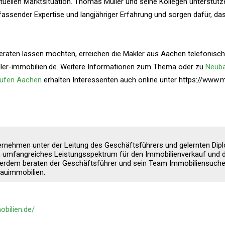
uellen Marktsituation. Thomas Müller und seine Kollegen unterstütz
assender Expertise und langjähriger Erfahrung und sorgen dafür, das
beraten lassen möchten, erreichen die Makler aus Aachen telefonisch
ller-immobilien.de. Weitere Informationen zum Thema oder zu
Neuba
ufen Aachen
erhalten Interessenten auch online unter https://www.
ernehmen unter der Leitung des Geschäftsführers und gelernten Dip
 umfangreiches Leistungsspektrum für den Immobilienverkauf und d
ßerdem beraten der Geschäftsführer und sein Team Immobiliensuch
auimmobilien.
bilien.de/