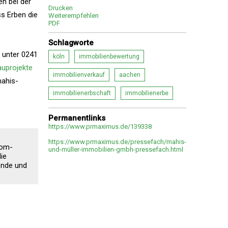
en bei der
Drucken
s Erben die
Weiterempfehlen
PDF
Schlagworte
 unter 0241
köln
immobilienbewertung
uprojekte
immobilienverkauf
aachen
mahis-
immobilienerbschaft
immobilienerbe
Permanentlinks
https://www.prmaximus.de/139338
https://www.prmaximus.de/pressefach/mahis-
lom-
und-müller-immobilien-gmbh-pressefach.html
ie
ende und