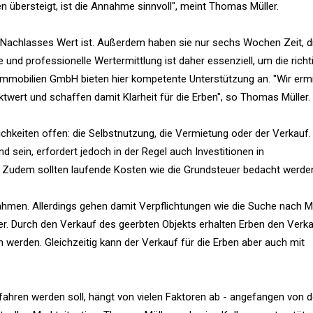
übersteigt, ist die Annahme sinnvoll", meint Thomas Müller.
 Nachlasses Wert ist. Außerdem haben sie nur sechs Wochen Zeit, d
nd professionelle Wertermittlung ist daher essenziell, um die richt
 Immobilien GmbH bieten hier kompetente Unterstützung an. "Wir ermi
ktwert und schaffen damit Klarheit für die Erben", so Thomas Müller.
keiten offen: die Selbstnutzung, die Vermietung oder der Verkauf. 
 sein, erfordert jedoch in der Regel auch Investitionen in
udem sollten laufende Kosten wie die Grundsteuer bedacht werde
nahmen. Allerdings gehen damit Verpflichtungen wie die Suche nach M
. Durch den Verkauf des geerbten Objekts erhalten Erben den Verk
 werden. Gleichzeitig kann der Verkauf für die Erben aber auch mit
rfahren werden soll, hängt von vielen Faktoren ab - angefangen von 