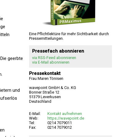
ie
ige
Eine Pflichtlektüre für mehr Sichtbarkeit durch
tteln
Pressemitteilungen.
Pressefach abonnieren
via RSS-Feed abonnieren
Die geerbte
via E-Mail abonnieren
Pressekontakt
n.
Frau Maren Tönisen
wavepoint GmbH & Co. KG
ietern und
Bonner Straße 12
51379 Leverkusen
aufserlös
Deutschland
E-Mail:
Kontakt aufnehmen
Web:
https://wavepoint.de
Tel:
0214 7079011
Fax:
0214 7079012
den