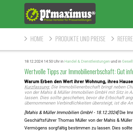
HOME
PRODUKTE UND PREISE
REFER
18.12.2024 14:50 Uhr in
Handel & Dienstleistungen
und in
Gesell
Wertvolle Tipps zur Immobilienerbschaft: Gut in
Warum Erben den Wert ihrer Wohnung, ihres Hauses
Kurzfassung:
Die Immobilienerbschaft bringt neben Ch
von der Mahis & Müller Immobilien GmbH mit Sitz in A
lassen. Dies sollte geschehen, bevor die Erbschaft a
übernommenen Verbindlichkeiten übersteigt, ist die A
[Mahis & Müller Immobilien GmbH - 18.12.2024]
Die Imm
Geschäftsführer Thomas Müller von der Mahis & Müller
Vermögens sorgfältig bestimmen zu lassen. Dies sollt