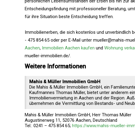
persönlichen Lebensumständen der Erben bis hin zur akt
Entscheidungsfindung mit professioneller Beratung, umf
für ihre Situation beste Entscheidung treffen.
Immobilienerben, die sich kostenlos und unverbindlich 
- 475 854 65 oder per E-Mail unter mueller@mahis-mue
Aachen
,
Immobilien Aachen kaufen
und
Wohnung verka
mueller-immobilien.de/.
Weitere Informationen
Mahis & Müller Immobilien GmbH
Die Mahis & Müller Immobilien GmbH, ein Familienunt
Kaufmannes Thomas Müller, bietet unter anderem ein
Immobilienvermietung in Aachen und der Region. Au
übernehmen die Vermittlung von Bestands- und Neub
Mahis & Müller Immobilien GmbH, Herr Thomas Müller
Augustinerweg 11, 52076 Aachen, Deutschland
Tel.: 0241 – 475 854 65;
https://www.mahis-mueller-immo