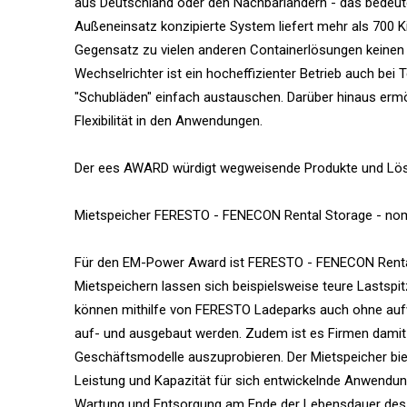
aus Deutschland oder den Nachbarländern - das bedeute
Außeneinsatz konzipierte System liefert mehr als 700 
Gegensatz zu vielen anderen Containerlösungen keinen
Wechselrichter ist ein hocheffizienter Betrieb auch bei 
"Schubläden" einfach austauschen. Darüber hinaus er
Flexibilität in den Anwendungen.
Der ees AWARD würdigt wegweisende Produkte und Lösun
Mietspeicher FERESTO - FENECON Rental Storage - nom
Für den EM-Power Award ist FERESTO - FENECON Rental
Mietspeichern lassen sich beispielsweise teure Lastsp
können mithilfe von FERESTO Ladeparks auch ohne aufw
auf- und ausgebaut werden. Zudem ist es Firmen dami
Geschäftsmodelle auszuprobieren. Der Mietspeicher biet
Leistung und Kapazität für sich entwickelnde Anwendung
Wartung und Entsorgung am Ende der Lebensdauer des 