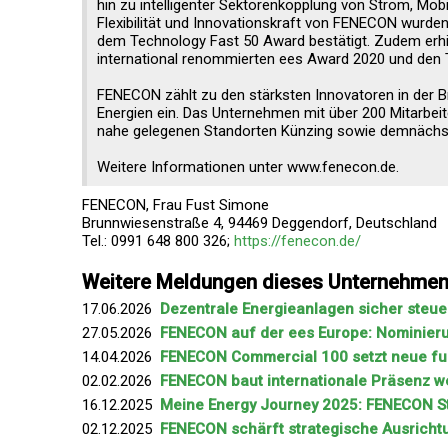
hin zu intelligenter Sektorenkopplung von Strom, Mobi
Flexibilität und Innovationskraft von FENECON wurd
dem Technology Fast 50 Award bestätigt. Zudem erh
international renommierten ees Award 2020 und den 
FENECON zählt zu den stärksten Innovatoren in der B
Energien ein. Das Unternehmen mit über 200 Mitarbeit
nahe gelegenen Standorten Künzing sowie demnächst
Weitere Informationen unter www.fenecon.de.
FENECON, Frau Fust Simone
Brunnwiesenstraße 4, 94469 Deggendorf, Deutschland
Tel.: 0991 648 800 326;
https://fenecon.de/
Weitere Meldungen dieses Unternehme
17.06.2026
Dezentrale Energieanlagen sicher steue
27.05.2026
FENECON auf der ees Europe: Nominieru
14.04.2026
FENECON Commercial 100 setzt neue fu
02.02.2026
FENECON baut internationale Präsenz we
16.12.2025
Meine Energy Journey 2025: FENECON Str
02.12.2025
FENECON schärft strategische Ausrichtun