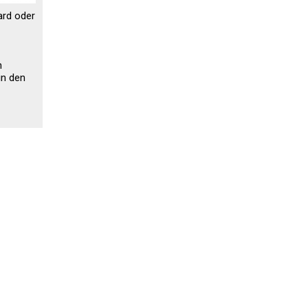
ard oder
n
in den