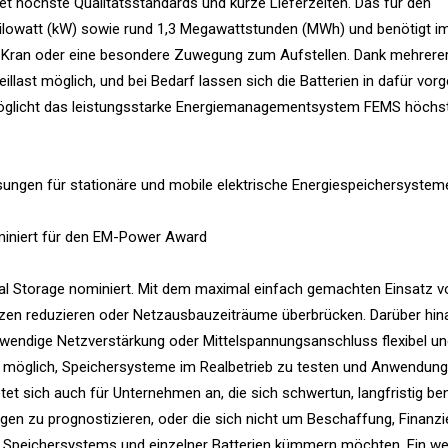
t höchste Qualitätsstandards und kurze Lieferzeiten. Das für den
Kilowatt (kW) sowie rund 1,3 Megawattstunden (MWh) und benötigt i
 Kran oder eine besondere Zuwegung zum Aufstellen. Dank mehrere
Teillast möglich, und bei Bedarf lassen sich die Batterien in dafür vo
möglicht das leistungsstarke Energiemanagementsystem FEMS höchs
gen für stationäre und mobile elektrische Energiespeichersystem
iniert für den EM-Power Award
 Storage nominiert. Mit dem maximal einfach gemachten Einsatz v
itzen reduzieren oder Netzausbauzeiträume überbrücken. Darüber hin
endige Netzverstärkung oder Mittelspannungsanschluss flexibel un
t möglich, Speichersysteme im Realbetrieb zu testen und Anwendun
et sich auch für Unternehmen an, die sich schwertun, langfristig be
en zu prognostizieren, oder die sich nicht um Beschaffung, Finanzi
Speichersystems und einzelner Batterien kümmern möchten. Ein wei