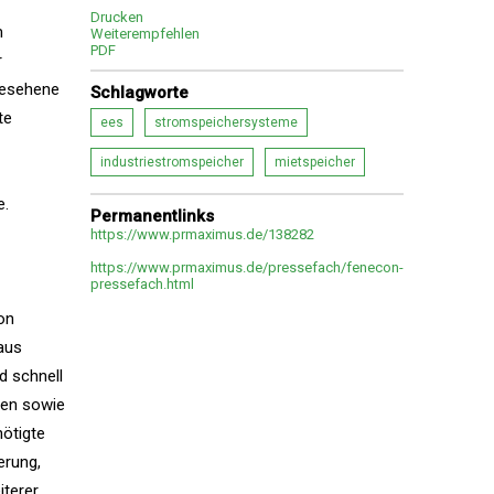
Drucken
m
Weiterempfehlen
PDF
r
rgesehene
Schlagworte
te
ees
stromspeichersysteme
industriestromspeicher
mietspeicher
e.
Permanentlinks
https://www.prmaximus.de/138282
https://www.prmaximus.de/pressefach/fenecon-
pressefach.html
on
aus
d schnell
gen sowie
nötigte
erung,
terer