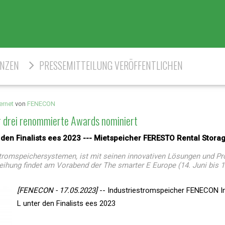
ENZEN
PRESSEMITTEILUNG VERÖFFENTLICHEN
ernet
von
FENECON
r drei renommierte Awards nominiert
den Finalists ees 2023 --- Mietspeicher FERESTO Rental Storag
tromspeichersystemen, ist mit seinen innovativen Lösungen und Pr
eihung findet am Vorabend der The smarter E Europe (14. Juni bis 16
[FENECON - 17.05.2023]
-- Industriestromspeicher FENECON In
L unter den Finalists ees 2023