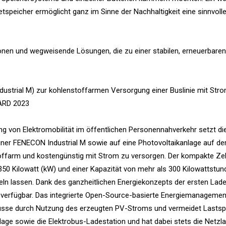
speicher ermöglicht ganz im Sinne der Nachhaltigkeit eine sinnvoll
nen und wegweisende Lösungen, die zu einer stabilen, erneuerbaren
ustrial M) zur kohlenstoffarmen Versorgung einer Buslinie mit Str
WARD 2023
ng von Elektromobilität im öffentlichen Personennahverkehr setzt di
iner FENECON Industrial M sowie auf eine Photovoltaikanlage auf d
offarm und kostengünstig mit Strom zu versorgen. Der kompakte Z
 350 Kilowatt (kW) und einer Kapazität von mehr als 300 Kilowattstu
peln lassen. Dank des ganzheitlichen Energiekonzepts der ersten Lad
om verfügbar. Das integrierte Open-Source-basierte Energiemanagem
Busse durch Nutzung des erzeugten PV-Stroms und vermeidet Lastspi
ge sowie die Elektrobus-Ladestation und hat dabei stets die Netzla