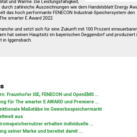
lität und Wärme. Die Leistungsfähigkeit,
en durch zahlreiche Auszeichnungen wie dem Handelsblatt Energy Aw
ielt das hoch performante FENECON Industrial-Speichersystem den
The smarter E Award 2022.
ranche und setzt sich für eine Zukunft mit 100 Prozent erneuerbare
ern hat seinen Hauptsitz im bayerischen Deggendorf und produziert 
 in Iggensbach.
ns
rn: Fraunhofer ISE, FENECON und OpenEMS ...
ng für The smarter E AWARD und Premiere ...
nktionale Maßstäbe im Gewerbespeichermarkt
ltweit aus
omspeichernutzer erhalten individuelle ...
g seiner Marke und bereitet damit ...