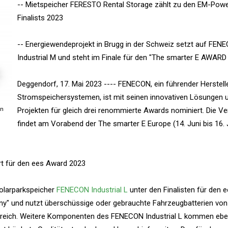
-- Mietspeicher FERESTO Rental Storage zählt zu den EM-Po
Finalists 2023
-- Energiewendeprojekt in Brugg in der Schweiz setzt auf FEN
Industrial M und steht im Finale für den "The smarter E AWARD
Deggendorf, 17. Mai 2023 ---- FENECON, ein führender Herstell
Stromspeichersystemen, ist mit seinen innovativen Lösungen 
en
Projekten für gleich drei renommierte Awards nominiert. Die Ve
findet am Vorabend der The smarter E Europe (14. Juni bis 16. J
rt für den ees Award 2023
Solarparkspeicher
FENECON Industrial L
unter den Finalisten für den 
ny" und nutzt überschüssige oder gebrauchte Fahrzeugbatterien von
reich. Weitere Komponenten des FENECON Industrial L kommen eben