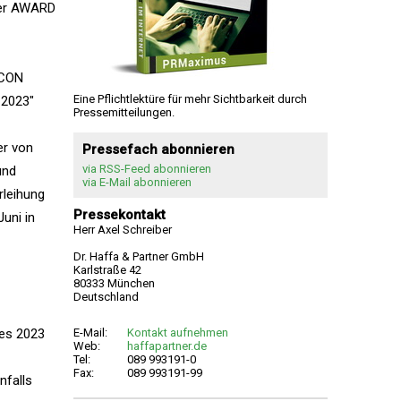
wer AWARD
ECON
Eine Pflichtlektüre für mehr Sichtbarkeit durch
 2023"
Pressemitteilungen.
er von
Pressefach abonnieren
via RSS-Feed abonnieren
und
via E-Mail abonnieren
rleihung
Pressekontakt
uni in
Herr Axel Schreiber
Dr. Haffa & Partner GmbH
Karlstraße 42
80333 München
Deutschland
ees 2023
E-Mail:
Kontakt aufnehmen
Web:
haffapartner.de
Tel:
089 993191-0
Fax:
089 993191-99
falls