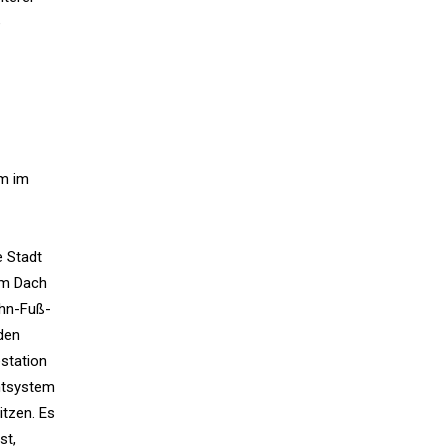
e
om im
e Stadt
em Dach
ehn-Fuß-
nden
estation
entsystem
tzen. Es
st,