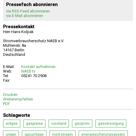
Pressefach abonnieren
via RSS-Feed abonnieren
via E-Mail abonnieren
Pressekontakt
Herr Hans Kolpak
Stromverbraucherschutz NAEB e.V.
Mühlenstr. 8a
14167 Berlin
Deutschland
E-Mail:
Kontakt aufnehmen
Web:
NAEB.tv
Tel:
05241 70 2908
Fax:
Drucken
Weiterempfehlen
PDF
Schlagworte
erdgas
gaspreise
russland
gazprom
gasversorgung
uniper
gasumlage
nord-stream
energiesicherungsgesetz