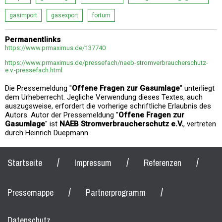
gasimport
gasexport
fortum
Permanentlinks
https://www.prmaximus.de/137740
https://www.prmaximus.de/pressefach/naeb-stromverbraucherschutz-
e.v.-pressefach.html
Die Pressemeldung "
Offene Fragen zur Gasumlage
" unterliegt
dem Urheberrecht. Jegliche Verwendung dieses Textes, auch
auszugsweise, erfordert die vorherige schriftliche Erlaubnis des
Autors. Autor der Pressemeldung "
Offene Fragen zur
Gasumlage
" ist
NAEB Stromverbraucherschutz e.V.
, vertreten
durch Heinrich Duepmann.
/
/
/
Startseite
Impressum
Referenzen
/
/
Pressemappe
Partnerprogramm
Datenschutz