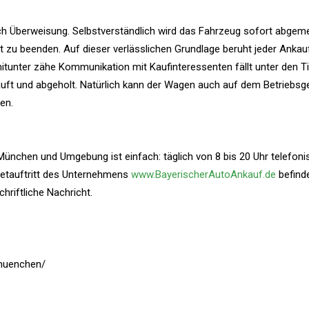
rch Überweisung. Selbstverständlich wird das Fahrzeug sofort abgem
t zu beenden. Auf dieser verlässlichen Grundlage beruht jeder Ankau
itunter zähe Kommunikation mit Kaufinteressenten fällt unter den Ti
auft und abgeholt. Natürlich kann der Wagen auch auf dem Betriebs
en.
nchen und Umgebung ist einfach: täglich von 8 bis 20 Uhr telefoni
netauftritt des Unternehmens
www.BayerischerAutoAnkauf.de
befinde
hriftliche Nachricht.
-muenchen/