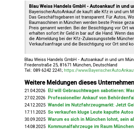
Blau Weiss Handels GmbH - Autoankauf in und
BayerischerAutoAnkauf.de kauft alle Kfz in und um Mü
Das Geschäftsgebaren ist transparent. Für Autos, W
Baumaschinen in München werden beste Preise gezahlt
Preis genannt werden. Bei der Besichtigung vor Ort wir
erhalten sofort ihr Geld in bar auf die Hand. Wenn da
die Abmeldung bei der Kfz-Zulassungsstelle Münche
Verkaufsanfrage und die Besichtigung vor Ort sind ko
Blau Weiss Handels GmbH - Autoankauf in und um Mün
Friedenstraße 25, 81671 München, Deutschland
Tel.: 089 6242 2241;
https://www.BayerischerAutoAnkau
Weitere Meldungen dieses Unternehme
21.04.2026
EU will Gebrauchtwagen sabotieren: Wa
27.02.2026
Professioneller Ankauf von Behörden
24.12.2025
Wandel im Nutzfahrzeugmarkt: Jetzt Ge
17.11.2025
So verkaufen kluge Leute kaputte Autos
30.09.2025
Warum es sich in München lohnt, sein al
14.08.2025
Kommunalfahrzeuge im Raum München: Je