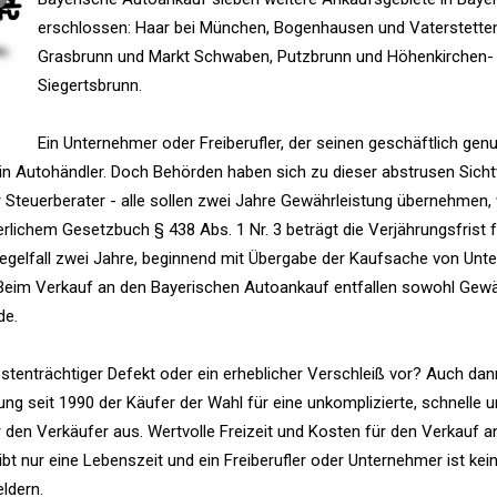
erschlossen: Haar bei München, Bogenhausen und Vaterstetten
Grasbrunn und Markt Schwaben, Putzbrunn und Höhenkirchen-
Siegertsbrunn.
Ein Unternehmer oder Freiberufler, der seinen geschäftlich genu
kein Autohändler. Doch Behörden haben sich zu dieser abstrusen Sich
r Steuerberater - alle sollen zwei Jahre Gewährleistung übernehmen,
erlichem Gesetzbuch § 438 Abs. 1 Nr. 3 beträgt die Verjährungsfrist f
egelfall zwei Jahre, beginnend mit Übergabe der Kaufsache von Unt
 Beim Verkauf an den Bayerischen Autoankauf entfallen sowohl Gewä
de.
ostenträchtiger Defekt oder ein erheblicher Verschleiß vor? Auch dan
seit 1990 der Käufer der Wahl für eine unkomplizierte, schnelle u
 den Verkäufer aus. Wertvolle Freizeit und Kosten für den Verkauf a
 nur eine Lebenszeit und ein Freiberufler oder Unternehmer ist kei
eldern.