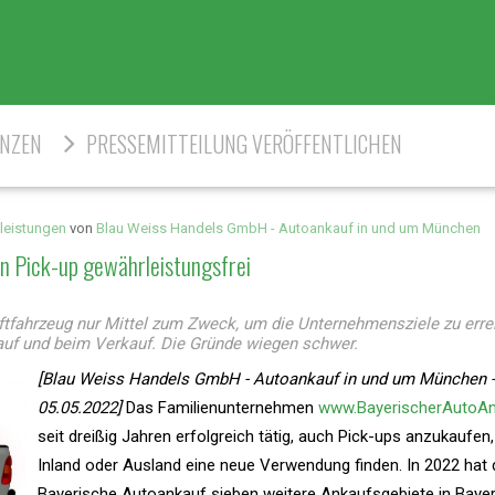
ENZEN
PRESSEMITTEILUNG VERÖFFENTLICHEN
leistungen
von
Blau Weiss Handels GmbH - Autoankauf in und um München
n Pick-up gewährleistungsfrei
aftfahrzeug nur Mittel zum Zweck, um die Unternehmensziele zu err
auf und beim Verkauf. Die Gründe wiegen schwer.
[Blau Weiss Handels GmbH - Autoankauf in und um München -
05.05.2022]
Das Familienunternehmen
www.BayerischerAutoAn
seit dreißig Jahren erfolgreich tätig, auch Pick-ups anzukaufen,
Inland oder Ausland eine neue Verwendung finden. In 2022 hat 
Bayerische Autoankauf sieben weitere Ankaufsgebiete in Baye