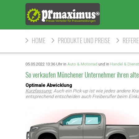
HOME
PRODUKTE UND PREISE
REFER
05.05.2022 13:36 Uhr in
Auto & Motorrad
und in
Handel & Dienst
So verkaufen Münchener Unternehmer ihren alte
Optimale Abwicklung
Kurzfassung:
Auch ein Pick-up ist wie jedes andere Kr
entsprechend entscheiden auch Freiberufler beim Eink