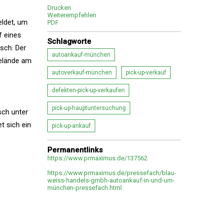
Drucken
Weiterempfehlen
eldet, um
PDF
f eines
Schlagworte
sch. Der
autoankauf-münchen
gelände am
autoverkauf-münchen
pick-up-verkauf
defekten-pick-up-verkaufen
pick-up-hauptuntersuchung
sch unter
t sich ein
pick-up-ankauf
Permanentlinks
https://www.prmaximus.de/137562
https://www.prmaximus.de/pressefach/blau-
weiss-handels-gmbh-autoankauf-in-und-um-
münchen-pressefach.html