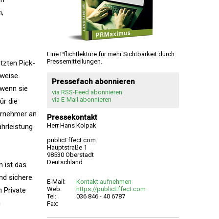
,
Eine Pflichtlektüre für mehr Sichtbarkeit durch
Pressemitteilungen.
tzten Pick-
tweise
Pressefach abonnieren
 wenn sie
via RSS-Feed abonnieren
via E-Mail abonnieren
ür die
ernehmer an
Pressekontakt
Herr Hans Kolpak
hrleistung
publicEffect.com
Hauptstraße 1
98530 Oberstadt
Deutschland
n ist das
nd sichere
E-Mail:
Kontakt aufnehmen
Web:
https://publicEffect.com
n Private
Tel:
036 846 - 40 6787
n
Fax: