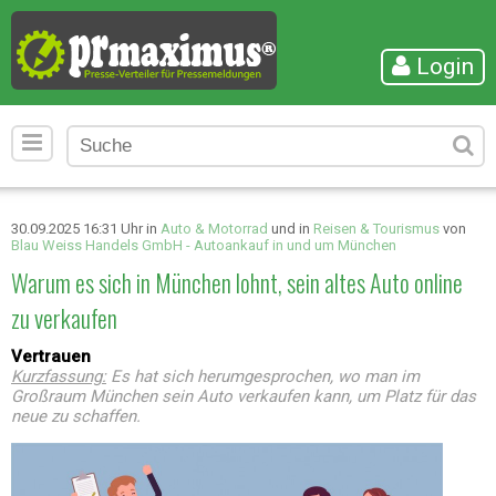
Login
30.09.2025 16:31 Uhr in
Auto & Motorrad
und in
Reisen & Tourismus
von
Blau Weiss Handels GmbH - Autoankauf in und um München
Warum es sich in München lohnt, sein altes Auto online
zu verkaufen
Vertrauen
Kurzfassung:
Es hat sich herumgesprochen, wo man im
Großraum München sein Auto verkaufen kann, um Platz für das
neue zu schaffen.