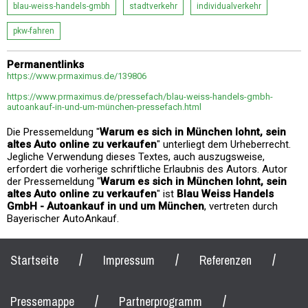
blau-weiss-handels-gmbh
stadtverkehr
individualverkehr
pkw-fahren
Permanentlinks
https://www.prmaximus.de/139806
https://www.prmaximus.de/pressefach/blau-weiss-handels-gmbh-
autoankauf-in-und-um-münchen-pressefach.html
Die Pressemeldung "
Warum es sich in München lohnt, sein
altes Auto online zu verkaufen
" unterliegt dem Urheberrecht.
Jegliche Verwendung dieses Textes, auch auszugsweise,
erfordert die vorherige schriftliche Erlaubnis des Autors. Autor
der Pressemeldung "
Warum es sich in München lohnt, sein
altes Auto online zu verkaufen
" ist
Blau Weiss Handels
GmbH - Autoankauf in und um München
, vertreten durch
Bayerischer AutoAnkauf.
/
/
/
Startseite
Impressum
Referenzen
/
/
Pressemappe
Partnerprogramm