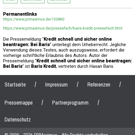
Permanentlinks
https://www.prmaximus.de/133860
https://www.prmaximus.de/pressefach/baris-kredit-pressefach.html
Die Pressemeldung "
Kredit schnell und sicher online
beantragen: Bei Baris
" unterliegt dem Urheberrecht. Jegliche
Verwendung dieses Textes, auch auszugsweise, erfordert die
vorherige schriftliche Erlaubnis des Autors. Autor der
Pressemeldung "
Kredit schnell und sicher online beantragen:
Bei Baris
" ist
Baris Kredit
, vertreten durch Hasan Baris.
/
/
/
Startseite
Impressum
Referenzen
/
/
Pressemappe
Partnerprogramm
Datenschutz
© 2009 - 2026 PRMaximus - Alle Rechte vorbehalten