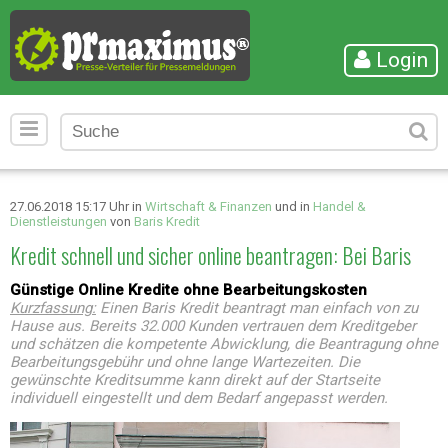
Login
27.06.2018 15:17 Uhr in
Wirtschaft & Finanzen
und in
Handel &
Dienstleistungen
von
Baris Kredit
Kredit schnell und sicher online beantragen: Bei Baris
Günstige Online Kredite ohne Bearbeitungskosten
Kurzfassung:
Einen Baris Kredit beantragt man einfach von zu
Hause aus. Bereits 32.000 Kunden vertrauen dem Kreditgeber
und schätzen die kompetente Abwicklung, die Beantragung ohne
Bearbeitungsgebühr und ohne lange Wartezeiten. Die
gewünschte Kreditsumme kann direkt auf der Startseite
individuell eingestellt und dem Bedarf angepasst werden.