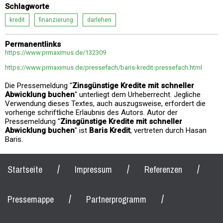
Schlagworte
kredit
finanzierung
darlehen
Permanentlinks
https://www.prmaximus.de/132309
https://www.prmaximus.de/pressefach/baris-kredit-pressefach.html
Die Pressemeldung "
Zinsgünstige Kredite mit schneller
Abwicklung buchen
" unterliegt dem Urheberrecht. Jegliche
Verwendung dieses Textes, auch auszugsweise, erfordert die
vorherige schriftliche Erlaubnis des Autors. Autor der
Pressemeldung "
Zinsgünstige Kredite mit schneller
Abwicklung buchen
" ist
Baris Kredit
, vertreten durch Hasan
Baris.
/
/
/
Startseite
Impressum
Referenzen
/
/
Pressemappe
Partnerprogramm