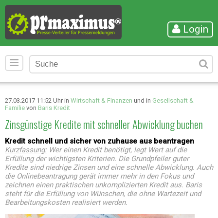
Login
27.03.2017 11:52 Uhr in
Wirtschaft & Finanzen
und in
Gesellschaft &
Familie
von
Baris Kredit
Zinsgünstige Kredite mit schneller Abwicklung buchen
Kredit schnell und sicher von zuhause aus beantragen
Kurzfassung:
Wer einen Kredit benötigt, legt Wert auf die
Erfüllung der wichtigsten Kriterien. Die Grundpfeiler guter
Kredite sind niedrige Zinsen und eine schnelle Abwicklung. Auch
die Onlinebeantragung gerät immer mehr in den Fokus und
zeichnen einen praktischen unkomplizierten Kredit aus. Baris
steht für die Erfüllung von Wünschen, die ohne Wartezeit und
Bearbeitungskosten realisiert werden.