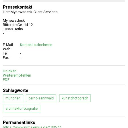
Pressekontakt
Herr Mynewsdesk Client Services
Mynewsdesk
Ritterstraße -14 12
10969 Berlin
-
E-Mail:
Kontakt aufnehmen
Web:
Tel:
-
Fax:
-
Drucken
Weiterempfehlen
PDF
Schlagworte
münchen
bernd-sannwald
kunstphotograph
architekturfotografie
Permanentlinks
https://www.prmaximus.de/133577