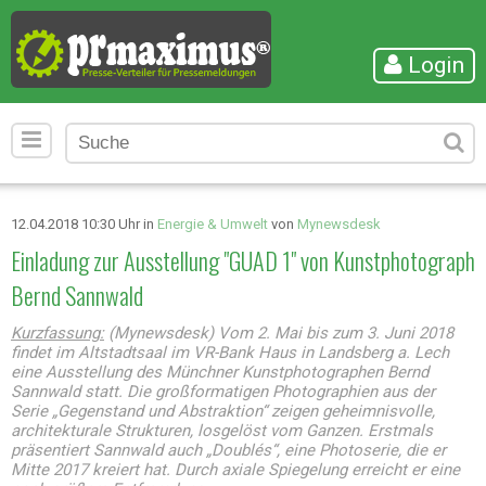
Login
12.04.2018 10:30 Uhr in
Energie & Umwelt
von
Mynewsdesk
Einladung zur Ausstellung "GUAD 1" von Kunstphotograph
Bernd Sannwald
Kurzfassung:
(Mynewsdesk) Vom 2. Mai bis zum 3. Juni 2018
findet im Altstadtsaal im VR-Bank Haus in Landsberg a. Lech
eine Ausstellung des Münchner Kunstphotographen Bernd
Sannwald statt. Die großformatigen Photographien aus der
Serie „Gegenstand und Abstraktion“ zeigen geheimnisvolle,
architekturale Strukturen, losgelöst vom Ganzen. Erstmals
präsentiert Sannwald auch „Doublés“, eine Photoserie, die er
Mitte 2017 kreiert hat. Durch axiale Spiegelung erreicht er eine