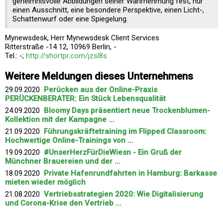
geheimnisvolle Abbildungen seiner Wahrnehmung fest, nur
einen Ausschnitt, eine besondere Perspektive, einen Licht-,
Schattenwurf oder eine Spiegelung.
Mynewsdesk, Herr Mynewsdesk Client Services
Ritterstraße -14 12, 10969 Berlin, -
Tel.: -;
http://shortpr.com/jzsl8s
Weitere Meldungen dieses Unternehmens
29.09.2020
Perücken aus der Online-Praxis
PERÜCKENBERATER: Ein Stück Lebensqualität
24.09.2020
Bloomy Days präsentiert neue Trockenblumen-
Kollektion mit der Kampagne ...
21.09.2020
Führungskräftetraining im Flipped Classroom:
Hochwertige Online-Trainings von ...
19.09.2020
#UnserHerzFürDieWiesn - Ein Gruß der
Münchner Brauereien und der ...
18.09.2020
Private Hafenrundfahrten in Hamburg: Barkasse
mieten wieder möglich
21.08.2020
Vertriebsstrategien 2020: Wie Digitalisierung
und Corona-Krise den Vertrieb ...