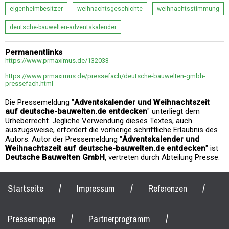
eigenheimbesitzer
weihnachtsgeschichte
weihnachtsstimmung
deutsche-bauwelten-adventskalender
Permanentlinks
https://www.prmaximus.de/132033
https://www.prmaximus.de/pressefach/deutsche-bauwelten-gmbh-
pressefach.html
Die Pressemeldung "
Adventskalender und Weihnachtszeit
auf deutsche-bauwelten.de entdecken
" unterliegt dem
Urheberrecht. Jegliche Verwendung dieses Textes, auch
auszugsweise, erfordert die vorherige schriftliche Erlaubnis des
Autors. Autor der Pressemeldung "
Adventskalender und
Weihnachtszeit auf deutsche-bauwelten.de entdecken
" ist
Deutsche Bauwelten GmbH
, vertreten durch Abteilung Presse.
/
/
/
Startseite
Impressum
Referenzen
/
/
Pressemappe
Partnerprogramm