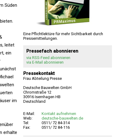
im Süden
bieten.
Eine Pflichtlektüre für mehr Sichtbarkeit durch
 &
Pressemitteilungen.
 leitet
Pressefach abonnieren
t, ein
via RSS-Feed abonnieren
r
via E-Mail abonnieren
zunächst
Pressekontakt
Michael
Frau Abteilung Presse
uwelten
Deutsche Bauwelten GmbH
uerten
Chromstraße 12
30916 Isernhagen HB
äuser im
Deutschland
E-Mail:
Kontakt aufnehmen
Web:
deutsche-bauwelten.de
Tel:
0511/ 72 84-314
genüber
Fax:
0511/ 72 84-116
n erhalte