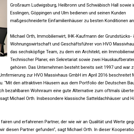
Großraum Ludwigsburg, Heilbronn und Schwäbisch Hall sowie 
Esslingen, Göppingen und Ulm bedienen und seinen Kunden
maßgeschneiderte Einfamilienhäuser zu besten Konditionen an
Michael Orth, Immobilienwirt, IHK-Kaufmann der Grundstücks-
Wohnungswirtschaft und Geschäftsführer von HVO Massivhaus,
das sechsköpfige Team, zu dem ein Architekt, ein Immobilienwir
Technischer Planer, ein Sekretariat sowie zwei Hauskaufberate
gehören. Das Unternehmen besteht bereits seit 1997 und war 
 Umfirmierung zur HVO Massivhaus GmbH im April 2016 beschreitet 
. "Mit den attraktiven Häusern aus dem Portfolio der Deutschen Ba
h bezahlbaren Wohnraum eine gute Alternative zum oftmals überte
sagt Michael Orth. Insbesondere klassische Satteldachhäuser und H
fairen und erfahrenen Partner, der wie wir an Qualität und Werte ge
r diesen Partner gefunden", sagt Michael Orth. In dieser Kooperatio