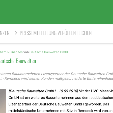
ENZEN
PRESSEMITTEILUNG VERÖFFENTLICHEN
haft & Finanzen
von
Deutsche Bauwelten GmbH
Deutsche Bauwelten
iteres Bauunternehmen Lizenzpartner der Deutsche Bauwelten Gm
 in Remseck wird seinen Kunden maßgeschneiderte Einfamilienhäus
[Deutsche Bauwelten GmbH - 10.05.2016]
Mit der HVO Massiv
GmbH ist ein weiteres Bauunternehmen aus dem süddeutsch
Lizenzpartner der Deutsche Bauwelten GmbH geworden. Das
mittelständische Unternehmen mit Sitz in Remseck wird vorran