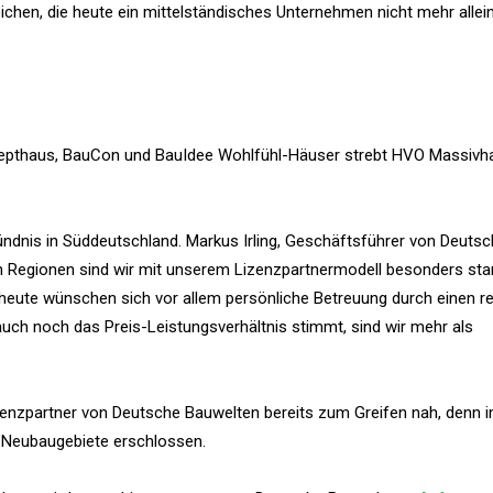
chen, die heute ein mittelständisches Unternehmen nicht mehr allein
epthaus, BauCon und BauIdee Wohlfühl-Häuser strebt HVO Massivh
ndnis in Süddeutschland. Markus Irling, Geschäftsführer von Deuts
en Regionen sind wir mit unserem Lizenzpartnermodell besonders sta
n heute wünschen sich vor allem persönliche Betreuung durch einen r
uch noch das Preis-Leistungsverhältnis stimmt, sind wir mehr als
zenzpartner von Deutsche Bauwelten bereits zum Greifen nah, denn 
e Neubaugebiete erschlossen.