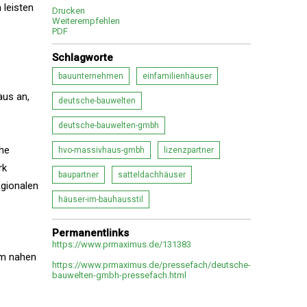
 leisten
Drucken
Weiterempfehlen
PDF
Schlagworte
bauunternehmen
einfamilienhäuser
aus an,
deutsche-bauwelten
deutsche-bauwelten-gmbh
che
hvo-massivhaus-gmbh
lizenzpartner
rk
baupartner
satteldachhäuser
egionalen
häuser-im-bauhausstil
Permanentlinks
https://www.prmaximus.de/131383
im nahen
https://www.prmaximus.de/pressefach/deutsche-
bauwelten-gmbh-pressefach.html