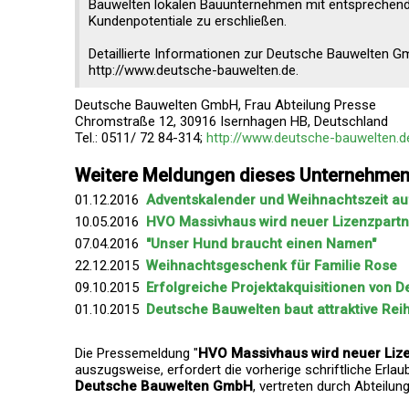
Bauwelten lokalen Bauunternehmen mit entsprechender
Kundenpotentiale zu erschließen.
Detaillierte Informationen zur Deutsche Bauwelten 
http://www.deutsche-bauwelten.de.
Deutsche Bauwelten GmbH, Frau Abteilung Presse
Chromstraße 12, 30916 Isernhagen HB, Deutschland
Tel.: 0511/ 72 84-314;
http://www.deutsche-bauwelten.d
Weitere Meldungen dieses Unternehme
01.12.2016
Adventskalender und Weihnachtszeit a
10.05.2016
HVO Massivhaus wird neuer Lizenzpart
07.04.2016
"Unser Hund braucht einen Namen"
22.12.2015
Weihnachtsgeschenk für Familie Rose
09.10.2015
Erfolgreiche Projektakquisitionen von
01.10.2015
Deutsche Bauwelten baut attraktive Re
Die Pressemeldung "
HVO Massivhaus wird neuer Liz
auszugsweise, erfordert die vorherige schriftliche Erla
Deutsche Bauwelten GmbH
, vertreten durch Abteilun