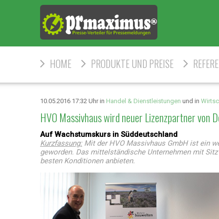
HOME
PRODUKTE UND PREISE
REFER
10.05.2016 17:32 Uhr in
Handel & Dienstleistungen
und in
Wirtsc
HVO Massivhaus wird neuer Lizenzpartner von 
Auf Wachstumskurs in Süddeutschland
Kurzfassung:
Mit der HVO Massivhaus GmbH ist ein we
geworden. Das mittelständische Unternehmen mit Sitz
besten Konditionen anbieten.