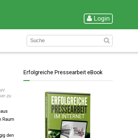
Login
Erfolgreiche Pressearbeit eBook
bH
er zu
haus
en Raum
gig den