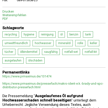
Fax:
089-615658-25
Drucken
Weiterempfehlen
PDF
Schlagworte
recycling
hygiene
reinigung
öl
benzin
tank
umweltfreundlich
hochwasser
mineralöl
rolle
keller
tücher
ölbindemittel
saugfähig
notfall-set
notfall-kit
ausgelaufen
ölschäden
Permanentlinks
https://www.prmaximus.de/131474
https://www.prmaximus.de/pressefach/makro-ident-e.k.-brady-und-spc-
distributor-pressefach.html
Die Pressemeldung "
Ausgelaufenes Öl aufgrund
Hochwasserschaden schnell beseitigen
" unterliegt dem
Urheberrecht. Jegliche Verwendung dieses Textes, auch