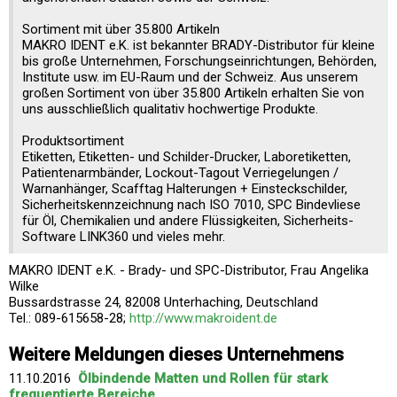
Sortiment mit über 35.800 Artikeln
MAKRO IDENT e.K. ist bekannter BRADY-Distributor für kleine
bis große Unternehmen, Forschungseinrichtungen, Behörden,
Institute usw. im EU-Raum und der Schweiz. Aus unserem
großen Sortiment von über 35.800 Artikeln erhalten Sie von
uns ausschließlich qualitativ hochwertige Produkte.
Produktsortiment
Etiketten, Etiketten- und Schilder-Drucker, Laboretiketten,
Patientenarmbänder, Lockout-Tagout Verriegelungen /
Warnanhänger, Scafftag Halterungen + Einsteckschilder,
Sicherheitskennzeichnung nach ISO 7010, SPC Bindevliese
für Öl, Chemikalien und andere Flüssigkeiten, Sicherheits-
Software LINK360 und vieles mehr.
MAKRO IDENT e.K. - Brady- und SPC-Distributor, Frau Angelika
Wilke
Bussardstrasse 24, 82008 Unterhaching, Deutschland
Tel.: 089-615658-28;
http://www.makroident.de
Weitere Meldungen dieses Unternehmens
11.10.2016
Ölbindende Matten und Rollen für stark
frequentierte Bereiche