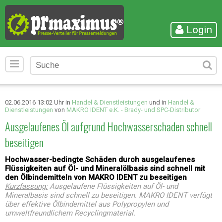
Login
02.06.2016 13:02 Uhr in
Handel & Dienstleistungen
und in
Handel &
Dienstleistungen
von
MAKRO IDENT e.K. - Brady- und SPC-Distributor
Ausgelaufenes Öl aufgrund Hochwasserschaden schnell
beseitigen
Hochwasser-bedingte Schäden durch ausgelaufenes
Flüssigkeiten auf Öl- und Mineralölbasis sind schnell mit
den Ölbindemitteln von MAKRO IDENT zu beseitigen
Kurzfassung:
Ausgelaufene Flüssigkeiten auf Öl- und
Mineralbasis sind schnell zu beseitigen. MAKRO IDENT verfügt
über effektive Ölbindemittel aus Polypropylen und
umweltfreundlichem Recyclingmaterial.