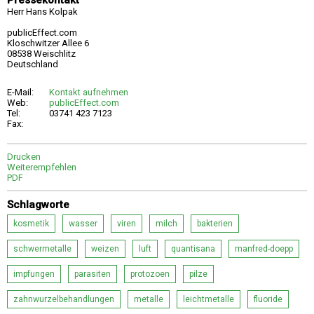
Pressekontakt
Herr Hans Kolpak
publicEffect.com
Kloschwitzer Allee 6
08538 Weischlitz
Deutschland
E-Mail:
Kontakt aufnehmen
Web:
publicEffect.com
Tel:
03741 423 7123
Fax:
Drucken
Weiterempfehlen
PDF
Schlagworte
kosmetik
wasser
viren
milch
bakterien
schwermetalle
weizen
luft
quantisana
manfred-doepp
impfungen
parasiten
protozoen
pilze
zahnwurzelbehandlungen
metalle
leichtmetalle
fluoride