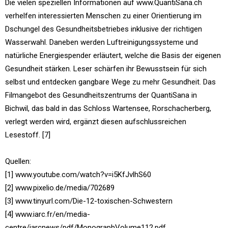
Die vielen speziellen Informationen auf www.QuantiSana.ch
verhelfen interessierten Menschen zu einer Orientierung im
Dschungel des Gesundheitsbetriebes inklusive der richtigen
Wasserwahl. Daneben werden Luftreinigungssysteme und
natürliche Energiespender erläutert, welche die Basis der eigenen
Gesundheit stärken. Leser schärfen ihr Bewusstsein für sich
selbst und entdecken gangbare Wege zu mehr Gesundheit. Das
Filmangebot des Gesundheitszentrums der QuantiSana in
Bichwil, das bald in das Schloss Wartensee, Rorschacherberg,
verlegt werden wird, ergänzt diesen aufschlussreichen
Lesestoff. [7]
Quellen:
[1] www.youtube.com/watch?v=i5KfJvlhS60
[2] www.pixelio.de/media/702689
[3] www.tinyurl.com/Die-12-toxischen-Schwestern
[4] www.iarc.fr/en/media-
centre/iarcnews/pdf/MonographVolume112.pdf