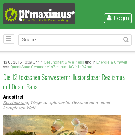
Login
13.05.2015 10:09 Uhr in
Gesundheit & Wellness
und in
Energie & Umwelt
von
QuantiSana GesundheitsZentrum AG infoRAma
Die 12 toxischen Schwestern: illusionsloser Realismus
mit QuantiSana
Angstfrei
Kurzfassung:
Wege zu optimierter Gesundheit in einer
komplexen Welt.