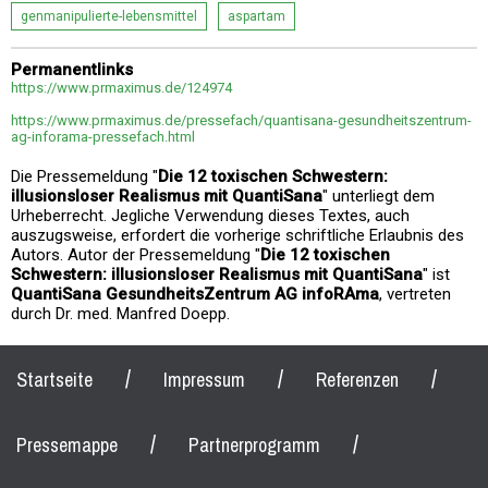
genmanipulierte-lebensmittel
aspartam
Permanentlinks
https://www.prmaximus.de/124974
https://www.prmaximus.de/pressefach/quantisana-gesundheitszentrum-
ag-inforama-pressefach.html
Die Pressemeldung "
Die 12 toxischen Schwestern:
illusionsloser Realismus mit QuantiSana
" unterliegt dem
Urheberrecht. Jegliche Verwendung dieses Textes, auch
auszugsweise, erfordert die vorherige schriftliche Erlaubnis des
Autors. Autor der Pressemeldung "
Die 12 toxischen
Schwestern: illusionsloser Realismus mit QuantiSana
" ist
QuantiSana GesundheitsZentrum AG infoRAma
, vertreten
durch Dr. med. Manfred Doepp.
/
/
/
Startseite
Impressum
Referenzen
/
/
Pressemappe
Partnerprogramm