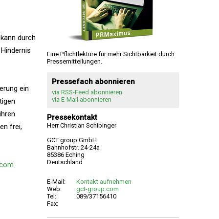
 kann durch
 Hindernis
Eine Pflichtlektüre für mehr Sichtbarkeit durch
Pressemitteilungen.
Pressefach abonnieren
erung ein
via RSS-Feed abonnieren
via E-Mail abonnieren
tigen
ihren
Pressekontakt
Herr Christian Schibinger
n frei,
GCT group GmbH
Bahnhofstr. 24-24a
85386 Eching
Deutschland
.com
E-Mail:
Kontakt aufnehmen
Web:
gct-group.com
Tel:
089/37156410
Fax: