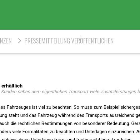
ENZEN
PRESSEMITTEILUNG VERÖFFENTLICHEN
erhältlich
Kunden neben dem eigentlichen Transport viele Zusatzleistungen b
es Fahrzeuges ist viel zu beachten. So muss zum Beispiel sichergest
gung steht und das Fahrzeug während des Transports ausreichend ge
er auch die rechtlichen Bestimmungen von besonderer Bedeutung. Ger
nders viele Formalitäten zu beachten und Unterlagen einzureichen. A
 schwer, diese Unterlagen form- und fristgerecht bereitzustellen.