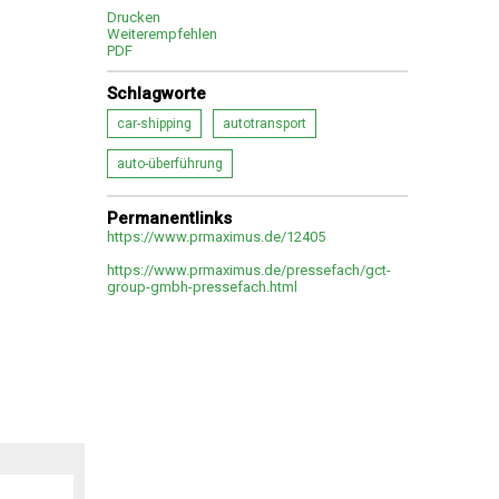
Drucken
Weiterempfehlen
PDF
Schlagworte
car-shipping
autotransport
auto-überführung
Permanentlinks
https://www.prmaximus.de/12405
https://www.prmaximus.de/pressefach/gct-
group-gmbh-pressefach.html