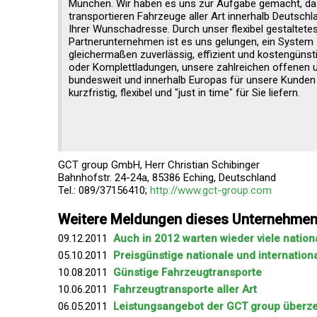
München. Wir haben es uns zur Aufgabe gemacht, d
transportieren Fahrzeuge aller Art innerhalb Deutsch
Ihrer Wunschadresse. Durch unser flexibel gestaltet
Partnerunternehmen ist es uns gelungen, ein System
gleichermaßen zuverlässig, effizient und kostengünstig
oder Komplettladungen, unsere zahlreichen offenen 
bundesweit und innerhalb Europas für unsere Kunden
kurzfristig, flexibel und "just in time" für Sie liefern.
GCT group GmbH, Herr Christian Schibinger
Bahnhofstr. 24-24a, 85386 Eching, Deutschland
Tel.: 089/37156410;
http://www.gct-group.com
Weitere Meldungen dieses Unternehme
09.12.2011
Auch in 2012 warten wieder viele nation
05.10.2011
Preisgünstige nationale und internatio
10.08.2011
Günstige Fahrzeugtransporte
10.06.2011
Fahrzeugtransporte aller Art
06.05.2011
Leistungsangebot der GCT group überz