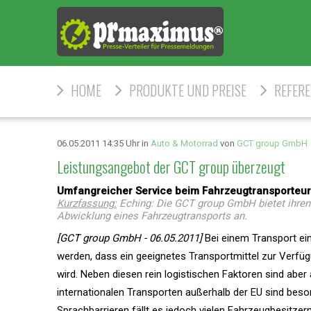
HOME
PRODUKTE UND PREISE
REFER
06.05.2011 14:35 Uhr in
Auto & Motorrad
von
GCT group GmbH
Leistungsangebot der GCT group überzeugt
Umfangreicher Service beim Fahrzeugtransporteur 
Kurzfassung:
Eching: Die GCT group GmbH bietet ihren 
Abwicklung eines Fahrzeugtransports an.
[GCT group GmbH - 06.05.2011]
Bei einem Transport ein
werden, dass ein geeignetes Transportmittel zur Verfü
wird. Neben diesen rein logistischen Faktoren sind ab
internationalen Transporten außerhalb der EU sind beso
Sprachbarrieren fällt es jedoch vielen Fahrzeugbesitzern