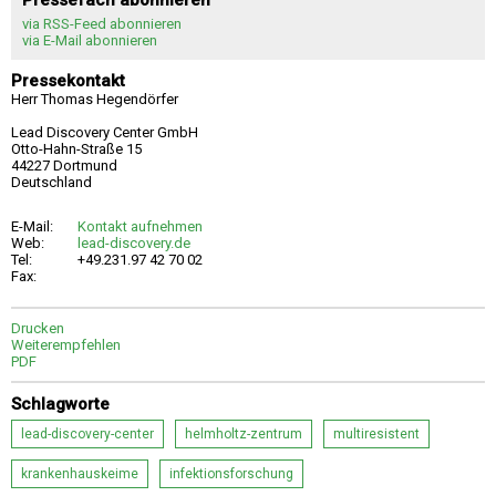
via RSS-Feed abonnieren
via E-Mail abonnieren
Pressekontakt
Herr Thomas Hegendörfer
Lead Discovery Center GmbH
Otto-Hahn-Straße 15
44227 Dortmund
Deutschland
E-Mail:
Kontakt aufnehmen
Web:
lead-discovery.de
Tel:
+49.231.97 42 70 02
Fax:
Drucken
Weiterempfehlen
PDF
Schlagworte
lead-discovery-center
helmholtz-zentrum
multiresistent
krankenhauskeime
infektionsforschung