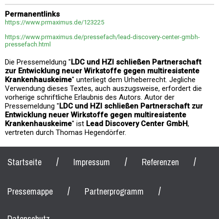
Permanentlinks
https://www.prmaximus.de/123225
https://www.prmaximus.de/pressefach/lead-discovery-center-gmbh-
pressefach.html
Die Pressemeldung "
LDC und HZI schließen Partnerschaft
zur Entwicklung neuer Wirkstoffe gegen multiresistente
Krankenhauskeime
" unterliegt dem Urheberrecht. Jegliche
Verwendung dieses Textes, auch auszugsweise, erfordert die
vorherige schriftliche Erlaubnis des Autors. Autor der
Pressemeldung "
LDC und HZI schließen Partnerschaft zur
Entwicklung neuer Wirkstoffe gegen multiresistente
Krankenhauskeime
" ist
Lead Discovery Center GmbH
,
vertreten durch Thomas Hegendörfer.
/
/
/
Startseite
Impressum
Referenzen
/
/
Pressemappe
Partnerprogramm
Datenschutz