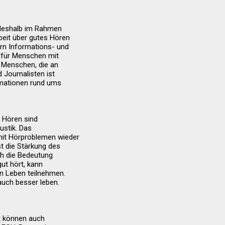
 deshalb im Rahmen
beit über gutes Hören
rn Informations- und
r für Menschen mit
 Menschen, die an
 Journalisten ist
rmationen rund ums
s Hören sind
ustik. Das
mit Hörproblemen wieder
t die Stärkung des
ch die Bedeutung
gut hört, kann
n Leben teilnehmen.
auch besser leben.
t können auch