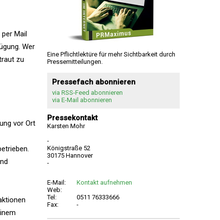
 per Mail
fügung. Wer
Eine Pflichtlektüre für mehr Sichtbarkeit durch
traut zu
Pressemitteilungen.
Pressefach abonnieren
via RSS-Feed abonnieren
via E-Mail abonnieren
Pressekontakt
tung vor Ort
Karsten Mohr
-
etrieben.
Königstraße 52
30175 Hannover
und
-
E-Mail:
Kontakt aufnehmen
Web:
Tel:
0511 76333666
aktionen
Fax:
-
einem