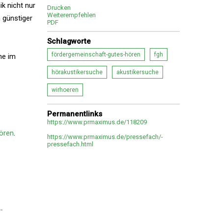
k nicht nur
Drucken
Weiterempfehlen
 günstiger
PDF
Schlagworte
fördergemeinschaft-gutes-hören
fgh
ne im
hörakustikersuche
akustikersuche
wirhoeren
Permanentlinks
https://www.prmaximus.de/118209
ören
.
https://www.prmaximus.de/pressefach/-
pressefach.html
-