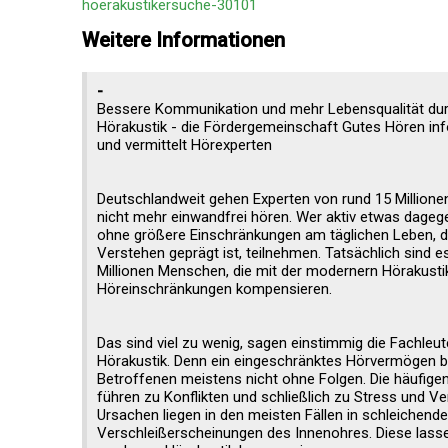
hoerakustikersuche-30101
Weitere Informationen
-
Bessere Kommunikation und mehr Lebensqualität du
Hörakustik - die Fördergemeinschaft Gutes Hören in
und vermittelt Hörexperten
Deutschlandweit gehen Experten von rund 15 Millione
nicht mehr einwandfrei hören. Wer aktiv etwas dageg
ohne größere Einschränkungen am täglichen Leben, 
Verstehen geprägt ist, teilnehmen. Tatsächlich sind e
Millionen Menschen, die mit der modernern Hörakustik
Höreinschränkungen kompensieren.
Das sind viel zu wenig, sagen einstimmig die Fachleu
Hörakustik. Denn ein eingeschränktes Hörvermögen ble
Betroffenen meistens nicht ohne Folgen. Die häufige
führen zu Konflikten und schließlich zu Stress und V
Ursachen liegen in den meisten Fällen in schleichend
Verschleißerscheinungen des Innenohres. Diese lasse