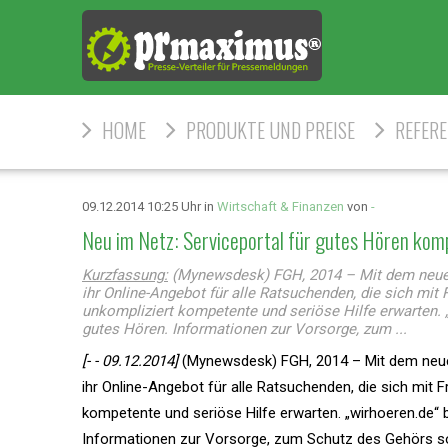
HOME
PRODUKTE UND PREISE
REFER
09.12.2014 10:25 Uhr in
Wirtschaft & Finanzen
von
-
Neu im Netz: Serviceportal für gutes Hören kom
Kurzfassung:
(Mynewsdesk) FGH, 2014 – Mit dem neue
ihr Online-Angebot für alle Ratsuchenden, die sich mi
unkompliziert kompetente und seriöse Hilfe erwarten. 
gutes Hören. Informationen zur Vorsorge, zum ...
[- - 09.12.2014]
(Mynewsdesk) FGH, 2014 – Mit dem neue
ihr Online-Angebot für alle Ratsuchenden, die sich mit
kompetente und seriöse Hilfe erwarten. „wirhoeren.de“ 
Informationen zur Vorsorge, zum Schutz des Gehörs 