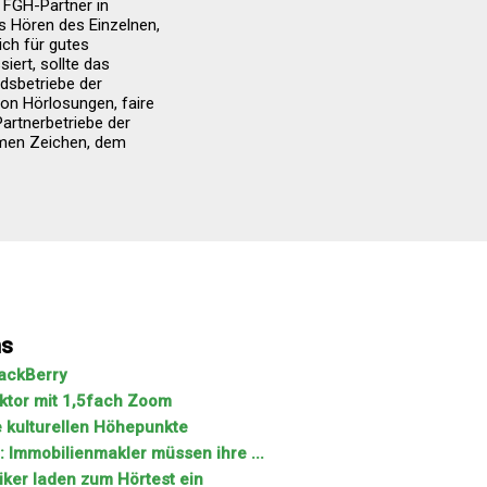
n FGH-Partner in
s Hören des Einzelnen,
ich für gutes
ert, sollte das
dsbetriebe der
on Hörlosungen, faire
artnerbetriebe der
men Zeichen, dem
ns
lackBerry
ktor mit 1,5fach Zoom
 kulturellen Höhepunkte
5: Immobilienmakler müssen ihre ...
ker laden zum Hörtest ein