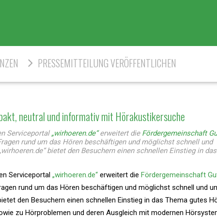
ENZEN
PRESSEMITTEILUNG VERÖFFENTLICHEN
pakt, neutral und informativ mit Hörakustikersuche
n Serviceportal
„wirhoeren.de“
erweitert die
Fördergemeinschaft G
t Fragen rund um das Hören beschäftigen und möglichst schnell und
„wirhoeren.de“ bietet den Besuchern einen schnellen Einstieg in d
n Serviceportal
„wirhoeren.de“
erweitert die
Fördergemeinschaft Gu
 Fragen rund um das Hören beschäftigen und möglichst schnell und un
bietet den Besuchern einen schnellen Einstieg in das Thema gutes H
sowie zu Hörproblemen und deren Ausgleich mit modernen Hörsyst