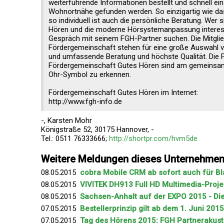
weiterführende Informationen bestellt und schnell ei
Wohnortnähe gefunden werden. So einzigartig wie da
so individuell ist auch die persönliche Beratung. Wer s
Hören und die moderne Hörsystemanpassung interessi
Gespräch mit seinem FGH-Partner suchen. Die Mitglie
Fördergemeinschaft stehen für eine große Auswahl v
und umfassende Beratung und höchste Qualität. Die P
Fördergemeinschaft Gutes Hören sind am gemeinsa
Ohr-Symbol zu erkennen.
Fördergemeinschaft Gutes Hören im Internet:
http://www.fgh-info.de
-, Karsten Mohr
Königstraße 52, 30175 Hannover, -
Tel.: 0511 76333666;
http://shortpr.com/hvm5de
Weitere Meldungen dieses Unternehme
08.05.2015
cobra Mobile CRM ab sofort auch für B
08.05.2015
VIVITEK DH913 Full HD Multimedia-Proje
08.05.2015
Sachsen-Anhalt auf der EXPO 2015 - Die
07.05.2015
Bestellerprinzip gilt ab dem 1. Juni 201
07.05.2015
Tag des Hörens 2015: FGH Partnerakusti