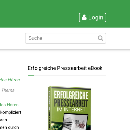
Login
Erfolgreiche Pressearbeit eBook
utes Hören
as Thema
tes Hören
kompliziert
ören.
emen durch