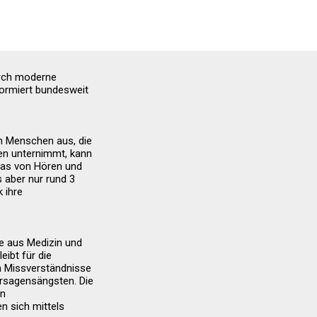
rch moderne
formiert bundesweit
n Menschen aus, die
en unternimmt, kann
das von Hören und
s aber nur rund 3
 ihre
te aus Medizin und
ibt für die
n Missverständnisse
ersagensängsten. Die
en
n sich mittels