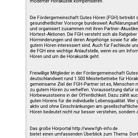
moderner Hörakustik kompensieren.
Die Fördergemeinschaft Gutes Hören (FGH) betreibt
gesundheitlicher Vorsorge bundesweit Aufklärungsar
und organisiert zusammen mit ihren Partner-Akustike
Hörtest-Aktionen. Die FGH versteht sich als Ratgebe
Hörminderungen und deren Angehörige sowie für alle
gutem Hören interessiert sind. Auch für Fachleute und
die FGH eine wichtige Anlaufstelle, wenn es um Info
Hören und um die Hörakustik geht.
Freiwillige Mitglieder in der Fördergemeinschaft Gute
deutschlandweit rund 1.500 Meisterbetriebe für Hörak
gemeinsame Ziel der FGH-Partner ist es, Menschen 
zu gutem Hören zu verhelfen. Voraussetzung dafür is
Hörbewusstseins in der Öffentlichkeit. Dazu zählt au
guten Hörens für die individuelle Lebensqualität. Wer 
aktiv und ohne Einschränkungen am gesellschaftliche
Hören bedeutet nicht nur besser verstehen, sondern 
Das große Hörportal http://www.fgh-info.de
bietet einen umfassenden Überblick zum Thema. Dor