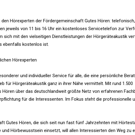
zu den Hörexperten der Fördergemeinschaft Gutes Hören: telefonisch,
en jeweils von 11 bis 16 Uhr ein kostenloses Servicetelefon zur Ver
sich mit den vielseitigen Dienstleistungen der Hörgeräteakustik ver
s ebenfalls kostenlos ist.
nlichen Hörexperten
onderer und individueller Service für alle, die eine persönliche Bera
b für Hörgeräteakustik ganz in ihrer Nähe vermittelt. Mit rund 1.500
s Hören über das deutschlandweit größte Netz von erfahrenen Fachb
pflichtung für die Interessenten. Im Fokus steht die professionelle 
t Gutes Hören, die sich seit nun fast fünf Jahrzehnten mit Hörtest
und Hörbewusstsein einsetzt, will allen Interessierten den Weg zu 