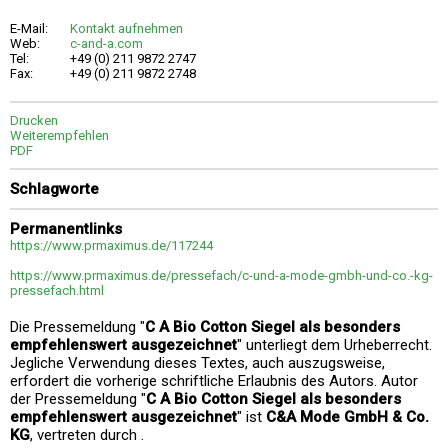
E-Mail:
Kontakt aufnehmen
Web:
c-and-a.com
Tel:
+49 (0) 211 9872 2747
Fax:
+49 (0) 211 9872 2748
Drucken
Weiterempfehlen
PDF
Schlagworte
Permanentlinks
https://www.prmaximus.de/117244
https://www.prmaximus.de/pressefach/c-und-a-mode-gmbh-und-co.-kg-
pressefach.html
Die Pressemeldung "
C A Bio Cotton Siegel als besonders
empfehlenswert ausgezeichnet
" unterliegt dem Urheberrecht.
Jegliche Verwendung dieses Textes, auch auszugsweise,
erfordert die vorherige schriftliche Erlaubnis des Autors. Autor
der Pressemeldung "
C A Bio Cotton Siegel als besonders
empfehlenswert ausgezeichnet
" ist
C&A Mode GmbH & Co.
KG
, vertreten durch .