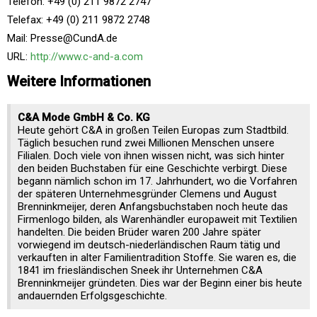
Telefon: +49 (0) 211 9872 2747
Telefax: +49 (0) 211 9872 2748
Mail: Presse@CundA.de
URL:
http://www.c-and-a.com
Weitere Informationen
C&A Mode GmbH & Co. KG
Heute gehört C&A in großen Teilen Europas zum Stadtbild.
Täglich besuchen rund zwei Millionen Menschen unsere
Filialen. Doch viele von ihnen wissen nicht, was sich hinter
den beiden Buchstaben für eine Geschichte verbirgt. Diese
begann nämlich schon im 17. Jahrhundert, wo die Vorfahren
der späteren Unternehmesgründer Clemens und August
Brenninkmeijer, deren Anfangsbuchstaben noch heute das
Firmenlogo bilden, als Warenhändler europaweit mit Textilien
handelten. Die beiden Brüder waren 200 Jahre später
vorwiegend im deutsch-niederländischen Raum tätig und
verkauften in alter Familientradition Stoffe. Sie waren es, die
1841 im friesländischen Sneek ihr Unternehmen C&A
Brenninkmeijer gründeten. Dies war der Beginn einer bis heute
andauernden Erfolgsgeschichte.