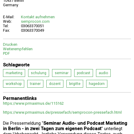
10437 Berlin
Germany
E-Mail:
Kontakt aufnehmen
Web:
semprocon.com
Tel:
03063370051
Fax:
03063370049
Drucken
Weiterempfehlen
PDF
Schlagworte
marketing
schulung
seminar
podcast
audio
workshop
trainer
dozent
brigitte
hagedorn
Permanentlinks
https://www.prmaximus.de/115162
https://www.prmaximus.de/pressefach/semprocon-pressefach.html
Die Pressemeldung "
Seminar Audio- und Podcast Marketing
in Berlin - in zwei Tagen zum eigenen Podcast
" unterliegt