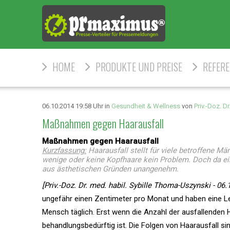
HOME
PRODUKTE UND PREISE
REFER
06.10.2014 19:58 Uhr in
Gesundheit & Wellness
von
Priv.-Doz. D
Maßnahmen gegen Haarausfall
Maßnahmen gegen Haarausfall
Kurzfassung:
Haarausfall stellt für viele betroffene M
wenige oder keine Kopfhaare kein Problem. Doch da eine
aus ästhetischen Gründen unangenehm.
[Priv.-Doz. Dr. med. habil. Sybille Thoma-Uszynski - 06.
ungefähr einen Zentimeter pro Monat und haben eine Le
Mensch täglich. Erst wenn die Anzahl der ausfallenden 
behandlungsbedürftig ist. Die Folgen von Haarausfall si