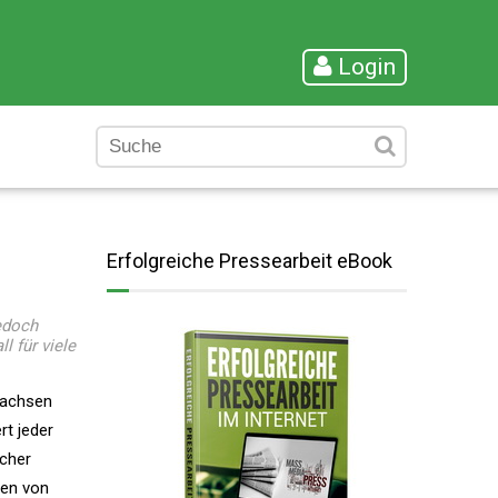
Login
Erfolgreiche Pressearbeit eBook
jedoch
l für viele
wachsen
rt jeder
lcher
hen von