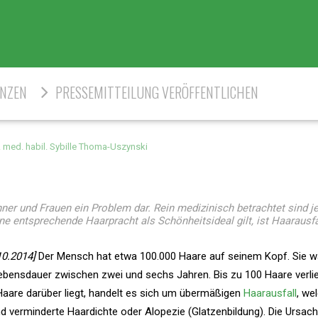
ENZEN
PRESSEMITTEILUNG VERÖFFENTLICHEN
r. med. habil. Sybille Thoma-Uszynski
änner und Frauen ein Problem dar. Rein medizinisch betrachtet sind 
 entsprechende Haarpracht als Schönheitsideal gilt, ist Haarausfal
10.2014]
Der Mensch hat etwa 100.000 Haare auf seinem Kopf. Sie 
bensdauer zwischen zwei und sechs Jahren. Bis zu 100 Haare verlie
Haare darüber liegt, handelt es sich um übermäßigen
Haarausfall
, we
nd verminderte Haardichte oder Alopezie (Glatzenbildung). Die Ursac