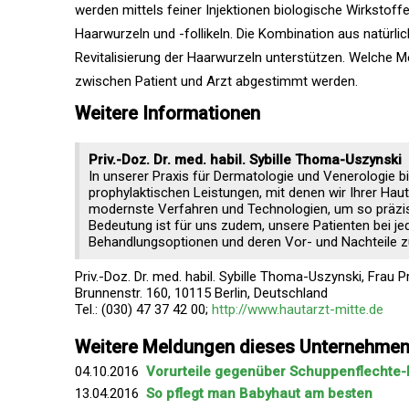
werden mittels feiner Injektionen biologische Wirkstoff
Haarwurzeln und -follikeln. Die Kombination aus natür
Revitalisierung der Haarwurzeln unterstützen. Welche 
zwischen Patient und Arzt abgestimmt werden.
Weitere Informationen
Priv.-Doz. Dr. med. habil. Sybille Thoma-Uszynski
In unserer Praxis für Dermatologie und Venerologie b
prophylaktischen Leistungen, mit denen wir Ihrer Hau
modernste Verfahren und Technologien, um so präzis
Bedeutung ist für uns zudem, unsere Patienten bei je
Behandlungsoptionen und deren Vor- und Nachteile z
Priv.-Doz. Dr. med. habil. Sybille Thoma-Uszynski, Frau P
Brunnenstr. 160, 10115 Berlin, Deutschland
Tel.: (030) 47 37 42 00;
http://www.hautarzt-mitte.de
Weitere Meldungen dieses Unternehme
04.10.2016
Vorurteile gegenüber Schuppenflechte-E
13.04.2016
So pflegt man Babyhaut am besten