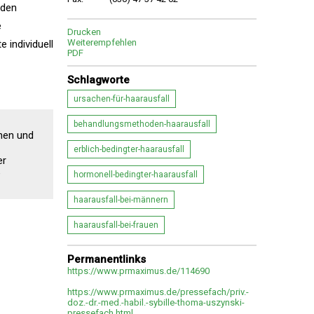
 den
e
Drucken
Weiterempfehlen
 individuell
PDF
Schlagworte
ursachen-für-haarausfall
behandlungsmethoden-haarausfall
chen und
erblich-bedingter-haarausfall
er
e
hormonell-bedingter-haarausfall
haarausfall-bei-männern
haarausfall-bei-frauen
Permanentlinks
https://www.prmaximus.de/114690
https://www.prmaximus.de/pressefach/priv.-
doz.-dr.-med.-habil.-sybille-thoma-uszynski-
pressefach.html