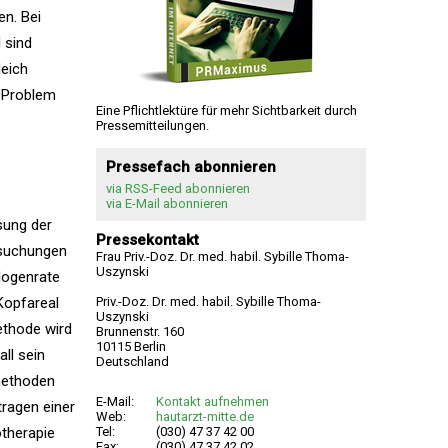
en. Bei
l sind
leich
s Problem
Eine Pflichtlektüre für mehr Sichtbarkeit durch
Pressemitteilungen.
Pressefach abonnieren
via RSS-Feed abonnieren
via E-Mail abonnieren
sung der
Pressekontakt
rsuchungen
Frau Priv.-Doz. Dr. med. habil. Sybille Thoma-
Uszynski
logenrate
Kopfareal
Priv.-Doz. Dr. med. habil. Sybille Thoma-
Uszynski
ethode wird
Brunnenstr. 160
10115 Berlin
ll sein
Deutschland
methoden
E-Mail:
Kontakt aufnehmen
tragen einer
Web:
hautarzt-mitte.de
otherapie
Tel:
(030) 47 37 42 00
Fax:
(030) 47 37 42 02