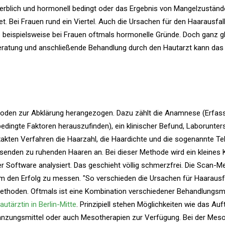
: erblich und hormonell bedingt oder das Ergebnis von Mangelzuständ
det. Bei Frauen rund ein Viertel. Auch die Ursachen für den Haarausfal
s beispielsweise bei Frauen oftmals hormonelle Gründe. Doch ganz g
 Beratung und anschließende Behandlung durch den Hautarzt kann da
hoden zur Abklärung herangezogen. Dazu zählt die Anamnese (Erfas
bedingte Faktoren herauszufinden), ein klinischer Befund, Laborunte
xakten Verfahren die Haarzahl, die Haardichte und die sogenannte Te
senden zu ruhenden Haaren an. Bei dieser Methode wird ein kleines 
er Software analysiert. Das geschieht völlig schmerzfrei. Die Scan-M
 den Erfolg zu messen. "So verschieden die Ursachen für Haarausfa
methoden. Oftmals ist eine Kombination verschiedener Behandlungs
utärztin in Berlin-Mitte
. Prinzipiell stehen Möglichkeiten wie das Auf
gänzungsmittel oder auch Mesotherapien zur Verfügung. Bei der Mes